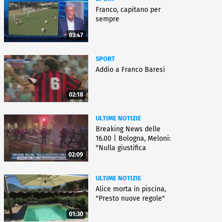
Franco, capitano per
sempre
03:47
SPORT
Addio a Franco Baresi
02:18
ULTIME NOTIZIE
Breaking News delle
16.00 | Bologna, Meloni:
"Nulla giustifica
02:09
violenza"
ULTIME NOTIZIE
Alice morta in piscina,
"Presto nuove regole"
01:30