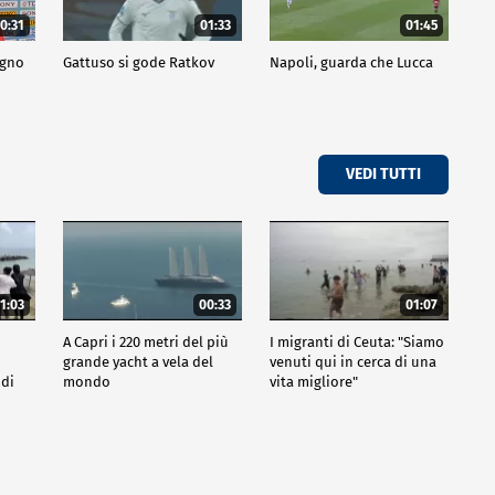
0:31
01:33
01:45
ogno
Gattuso si gode Ratkov
Napoli, guarda che Lucca
VEDI TUTTI
1:03
00:33
01:07
A Capri i 220 metri del più
I migranti di Ceuta: "Siamo
grande yacht a vela del
venuti qui in cerca di una
 di
mondo
vita migliore"