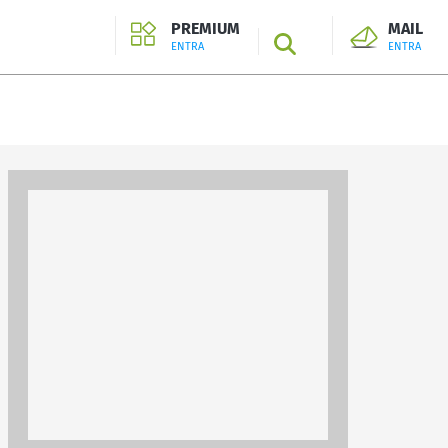
PREMIUM
MAIL
SEARCH
ENTRA
ENTRA
ENTRA