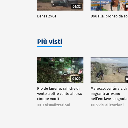
01:32
0
Denza Z9GT
Doualla, bronzo da s
Più visti
01:29
0
Rio de Janeiro, raffiche di
Marocco, centinaia di
vento a oltre cento all'ora:
migranti arrivano
cinque morti
nell'enclave spagnola
Ceuta
3 visualizzazioni
5 visualizzazioni