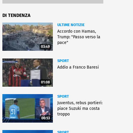
DI TENDENZA
ULTIME NOTIZIE
Accordo con Hamas,
Trump: "Passo verso la
pace"
03:49
SPORT
Addio a Franco Baresi
01:08
SPORT
Juventus, rebus portieri:
piace Suzuki ma costa
troppo
00:53
SPORT