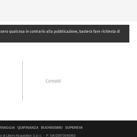
essero qualcosa in contrario alla pubblicazione, basterà fare richiesta di
Contatti
IVIAGGIA
QUIFINANZA
BUONISSIMO
SUPEREVA
di Libero Acquisition S.á r.l.
P. IVA 03970540963