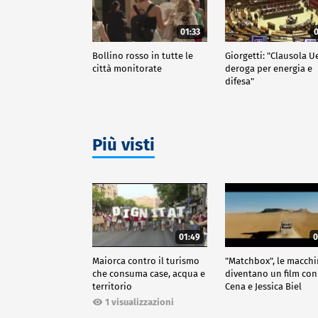
01:33
0
Bollino rosso in tutte le
Giorgetti: "Clausola U
città monitorate
deroga per energia e
difesa"
Più visti
01:49
0
Maiorca contro il turismo
"Matchbox", le macch
che consuma case, acqua e
diventano un film con
territorio
Cena e Jessica Biel
1 visualizzazioni