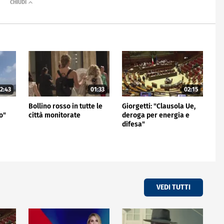
2:43
01:33
02:15
Bollino rosso in tutte le
Giorgetti: "Clausola Ue,
o"
città monitorate
deroga per energia e
difesa"
VEDI TUTTI