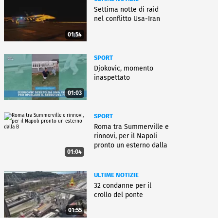
Settima notte di raid
nel conflitto Usa-Iran
01:54
SPORT
Djokovic, momento
inaspettato
01:03
SPORT
Roma tra Summerville e
rinnovi, per il Napoli
pronto un esterno dalla
01:04
B
ULTIME NOTIZIE
32 condanne per il
crollo del ponte
01:55