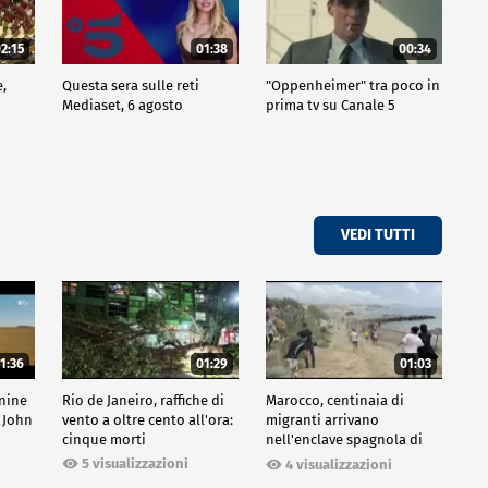
2:15
01:38
00:34
e,
Questa sera sulle reti
"Oppenheimer" tra poco in
Mediaset, 6 agosto
prima tv su Canale 5
VEDI TUTTI
1:36
01:29
01:03
inine
Rio de Janeiro, raffiche di
Marocco, centinaia di
 John
vento a oltre cento all'ora:
migranti arrivano
cinque morti
nell'enclave spagnola di
Ceuta
5 visualizzazioni
4 visualizzazioni