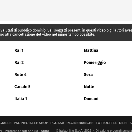
 valutati di pubblico dominio. Se i soggetti presenti in questi video o gli autori av
mo alla cancellazione del video nel minor tempo possibile.
Rai 1
Mattina
Rai 2
Pomeriggio
Rete 4
Sera
Canale 5
Notte
Italia 1
Domani
GIALLE
PAGINEGIALLE SHOP
PGCASA
PAGINEBIANCHE
TUTTOCITTÀ
DILEI
S
© Italiaonline S.p.A. 2026
Direzione e coordinamento 
cy
Preferenze sui cookie
Aiuto