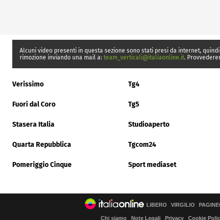
Alcuni video presenti in questa sezione sono stati presi da internet, quindi
rimozione inviando una mail a:
team_verticali@italiaonline.it
. Provvedere
Verissimo
Tg4
Fuori dal Coro
Tg5
Stasera Italia
Studioaperto
Quarta Repubblica
Tgcom24
Pomeriggio Cinque
Sport mediaset
LIBERO
VIRGILIO
PAGINE
Chi siamo
Note Legali
Privacy
Cookie Poli