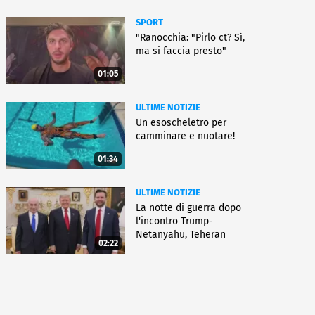
SPORT
"Ranocchia: "Pirlo ct? Sì,
ma si faccia presto"
01:05
ULTIME NOTIZIE
Un esoscheletro per
camminare e nuotare!
01:34
ULTIME NOTIZIE
La notte di guerra dopo
l'incontro Trump-
Netanyahu, Teheran
02:22
all'attacco