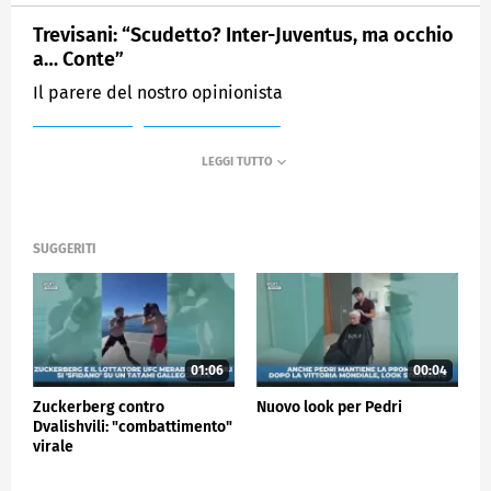
Trevisani: “Scudetto? Inter-Juventus, ma occhio
a… Conte”
Il parere del nostro opinionista
MEDIASET
SPORTMEDIASET
SUGGERITI
01:06
00:04
Zuckerberg contro
Nuovo look per Pedri
Dvalishvili: "combattimento"
virale