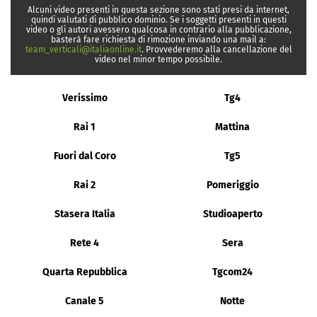
Alcuni video presenti in questa sezione sono stati presi da internet,
quindi valutati di pubblico dominio. Se i soggetti presenti in questi
video o gli autori avessero qualcosa in contrario alla pubblicazione,
basterà fare richiesta di rimozione inviando una mail a:
team_verticali@italiaonline.it
. Provvederemo alla cancellazione del
video nel minor tempo possibile.
Verissimo
Tg4
Rai 1
Mattina
Fuori dal Coro
Tg5
Rai 2
Pomeriggio
Stasera Italia
Studioaperto
Rete 4
Sera
Quarta Repubblica
Tgcom24
Canale 5
Notte