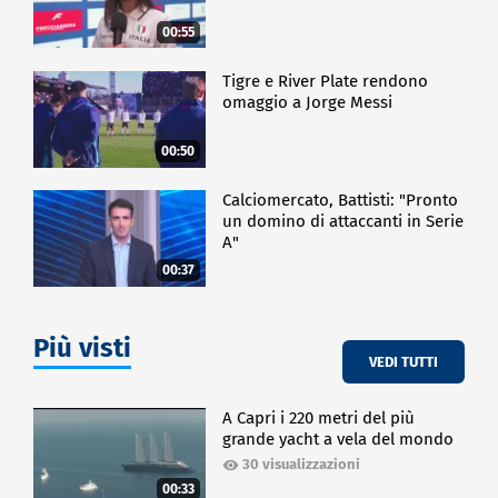
00:55
Tigre e River Plate rendono
omaggio a Jorge Messi
00:50
Calciomercato, Battisti: "Pronto
un domino di attaccanti in Serie
A"
00:37
Più visti
VEDI TUTTI
A Capri i 220 metri del più
grande yacht a vela del mondo
30 visualizzazioni
00:33