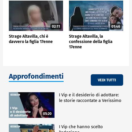
02:11
01:46
Strage Altavilla, chi è
Strage Altavilla, la
davvero la figlia 17enne
confessione della figlia
17enne
Approfondimenti
VEDI TUTTI
I Vip e il desiderio di adottare:
le storie raccontate a Verissimo
05:20
I Vip che hanno scelto