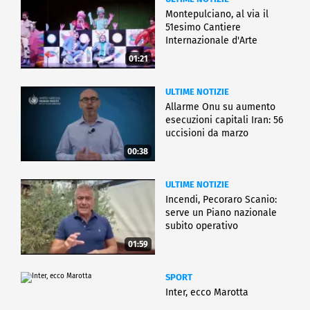
Montepulciano, al via il
51esimo Cantiere
Internazionale d'Arte
01:21
ULTIME NOTIZIE
Allarme Onu su aumento
esecuzioni capitali Iran: 56
uccisioni da marzo
00:38
ULTIME NOTIZIE
Incendi, Pecoraro Scanio:
serve un Piano nazionale
subito operativo
01:59
SPORT
Inter, ecco Marotta