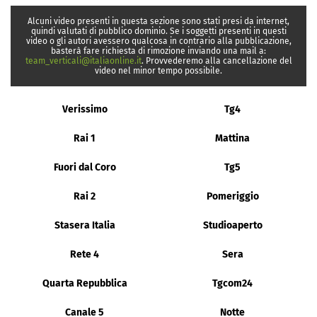
Alcuni video presenti in questa sezione sono stati presi da internet,
quindi valutati di pubblico dominio. Se i soggetti presenti in questi
video o gli autori avessero qualcosa in contrario alla pubblicazione,
basterà fare richiesta di rimozione inviando una mail a:
team_verticali@italiaonline.it
. Provvederemo alla cancellazione del
video nel minor tempo possibile.
Verissimo
Tg4
Rai 1
Mattina
Fuori dal Coro
Tg5
Rai 2
Pomeriggio
Stasera Italia
Studioaperto
Rete 4
Sera
Quarta Repubblica
Tgcom24
Canale 5
Notte