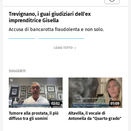
Trevignano, i guai giudiziari dell'ex
imprenditrice Gisella
Accusa di bancarotta fraudolenta e non solo.
MEDIASET
MATTINO CINQUE NEWS
SUGGERITI
02:02
01:09
Tumore alla prostata, il più
Altavilla, il vocale di
diffuso tra gli uomini
Antonella da "Quarto grado"