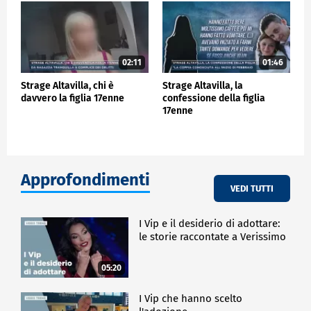
02:11
01:46
Strage Altavilla, chi è
Strage Altavilla, la
davvero la figlia 17enne
confessione della figlia
17enne
Approfondimenti
VEDI TUTTI
I Vip e il desiderio di adottare:
le storie raccontate a Verissimo
05:20
I Vip che hanno scelto