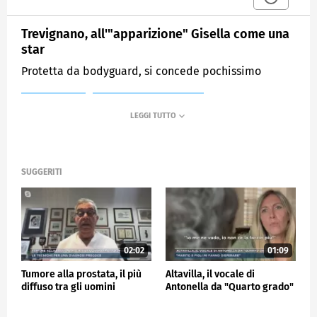
Trevignano, all'"apparizione" Gisella come una
star
Protetta da bodyguard, si concede pochissimo
MEDIASET
MATTINO CINQUE NEWS
SUGGERITI
02:02
01:09
Tumore alla prostata, il più
Altavilla, il vocale di
diffuso tra gli uomini
Antonella da "Quarto grado"