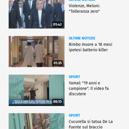
Violenze, Meloni:
"Tolleranza zero"
01:42
ULTIME NOTIZIE
Bimbo muore a 18 mesi
ipotesi batterio killer
01:35
SPORT
Yamal: "19 anni e
campione". Il video fa
discutere
00:15
SPORT
Cucurella si tatua De La
Fuente sul braccio