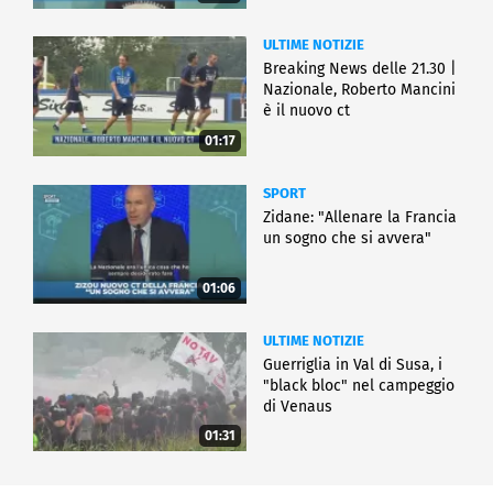
ULTIME NOTIZIE
Breaking News delle 21.30 |
Nazionale, Roberto Mancini
è il nuovo ct
01:17
SPORT
Zidane: "Allenare la Francia
un sogno che si avvera"
01:06
ULTIME NOTIZIE
Guerriglia in Val di Susa, i
"black bloc" nel campeggio
di Venaus
01:31