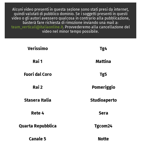
Alcuni video presenti in questa sezione sono stati presi da internet,
quindi valutati di pubblico dominio. Se i soggetti presenti in questi
video o gli autori avessero qualcosa in contrario alla pubblicazione,
basterà fare richiesta di rimozione inviando una mail a:
team_verticali@italiaonline.it
. Provvederemo alla cancellazione del
video nel minor tempo possibile.
Verissimo
Tg4
Rai 1
Mattina
Fuori dal Coro
Tg5
Rai 2
Pomeriggio
Stasera Italia
Studioaperto
Rete 4
Sera
Quarta Repubblica
Tgcom24
Canale 5
Notte