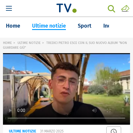
Home
Ultime notizie
Sport
Inchieste
HOME
ULTIME NOTIZIE
TREDICI PIETRO ESCE CON IL SUO NUOVO ALBUM "NON
GUARDARE GIÙ"
ULTIME NOTIZIE
31 MARZO 2025