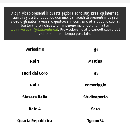
Alcuni video presenti in questa sezione sono stati presi da internet,
quindi valutati di pubblico dominio. Se i soggetti presenti in questi
video o gli autori avessero qualcosa in contrario alla pubblicazione,
basterà fare richiesta di rimozione inviando una mail a:
team_verticali@italiaonline.it
. Provvederemo alla cancellazione del
video nel minor tempo possibile.
Verissimo
Tg4
Rai 1
Mattina
Fuori dal Coro
Tg5
Rai 2
Pomeriggio
Stasera Italia
Studioaperto
Rete 4
Sera
Quarta Repubblica
Tgcom24