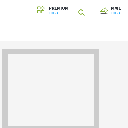
PREMIUM
MAIL
SEARCH
ENTRA
ENTRA
ENTRA