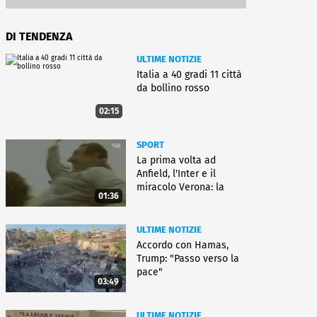
DI TENDENZA
ULTIME NOTIZIE
Italia a 40 gradi 11 città
da bollino rosso
02:15
SPORT
La prima volta ad
Anfield, l'Inter e il
miracolo Verona: la
01:36
carriera di Bagnoli
ULTIME NOTIZIE
Accordo con Hamas,
Trump: "Passo verso la
pace"
03:49
ULTIME NOTIZIE