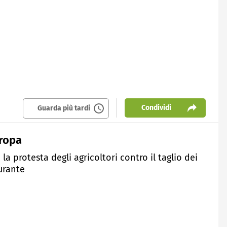
Condividi
Guarda più tardi
uropa
 la protesta degli agricoltori contro il taglio dei
urante