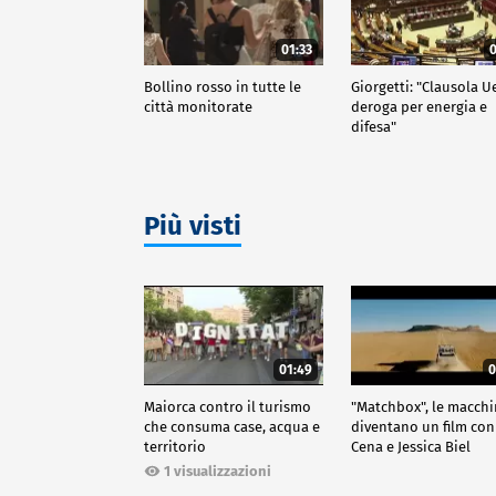
01:33
0
Bollino rosso in tutte le
Giorgetti: "Clausola U
città monitorate
deroga per energia e
difesa"
Più visti
01:49
0
Maiorca contro il turismo
"Matchbox", le macch
che consuma case, acqua e
diventano un film con
territorio
Cena e Jessica Biel
1 visualizzazioni