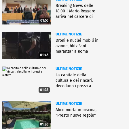
Breaking News delle
18.00 | Mario Roggero
arriva nel carcere di
01:55
Bollate
ULTIME NOTIZIE
Droni e nuclei mobili in
azione, blitz "anti-
maranza" a Roma
01:45
ULTIME NOTIZIE
La capitale della
cultura e dei rincari,
decollano i prezzi a
01:28
Matera
ULTIME NOTIZIE
Alice morta in piscina,
"Presto nuove regole"
01:30