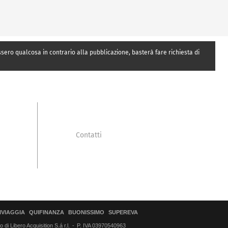
essero qualcosa in contrario alla pubblicazione, basterà fare richiesta di
Contatti
IVIAGGIA
QUIFINANZA
BUONISSIMO
SUPEREVA
di Libero Acquisition S.á r.l.
P. IVA 03970540963