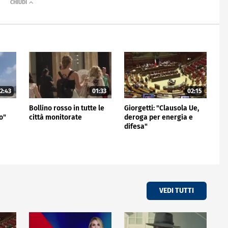
2:43
01:33
02:15
Bollino rosso in tutte le
Giorgetti: "Clausola Ue,
o"
città monitorate
deroga per energia e
difesa"
VEDI TUTTI