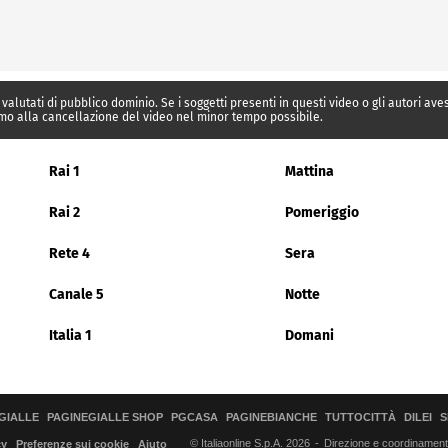
 valutati di pubblico dominio. Se i soggetti presenti in questi video o gli autori av
mo alla cancellazione del video nel minor tempo possibile.
Rai 1
Mattina
Rai 2
Pomeriggio
Rete 4
Sera
Canale 5
Notte
Italia 1
Domani
GIALLE
PAGINEGIALLE SHOP
PGCASA
PAGINEBIANCHE
TUTTOCITTÀ
DILEI
S
© Italiaonline S.p.A. 2026
Direzione e coordinamento 
cy
Preferenze sui cookie
Aiuto