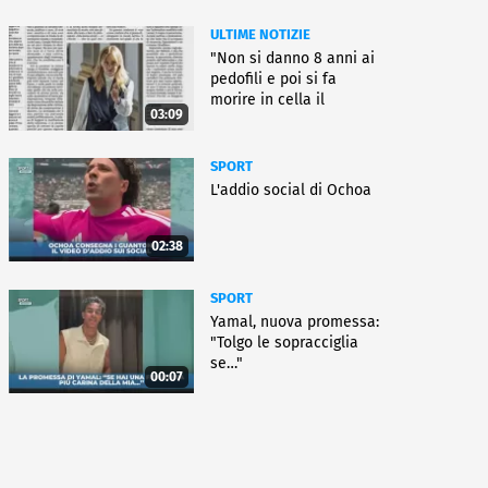
ULTIME NOTIZIE
"Non si danno 8 anni ai
pedofili e poi si fa
morire in cella il
03:09
gioielliere"
SPORT
L'addio social di Ochoa
02:38
SPORT
Yamal, nuova promessa:
"Tolgo le sopracciglia
se…"
00:07