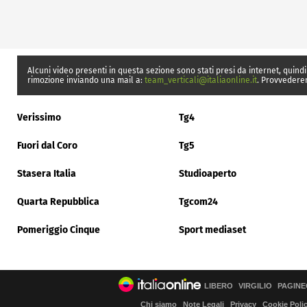
Alcuni video presenti in questa sezione sono stati presi da internet, quindi
rimozione inviando una mail a:
team_verticali@italiaonline.it
. Provvedere
Verissimo
Tg4
Fuori dal Coro
Tg5
Stasera Italia
Studioaperto
Quarta Repubblica
Tgcom24
Pomeriggio Cinque
Sport mediaset
LIBERO
VIRGILIO
PAGINE
Chi siamo
Note Legali
Privacy
Cookie Poli