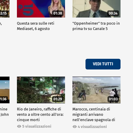
2:15
01:38
00:34
e,
Questa sera sulle reti
"Oppenheimer" tra poco in
Mediaset, 6 agosto
prima tv su Canale 5
VEDI TUTTI
1:36
01:29
01:03
inine
Rio de Janeiro, raffiche di
Marocco, centinaia di
 John
vento a oltre cento all'ora:
migranti arrivano
cinque morti
nell'enclave spagnola di
Ceuta
5 visualizzazioni
4 visualizzazioni