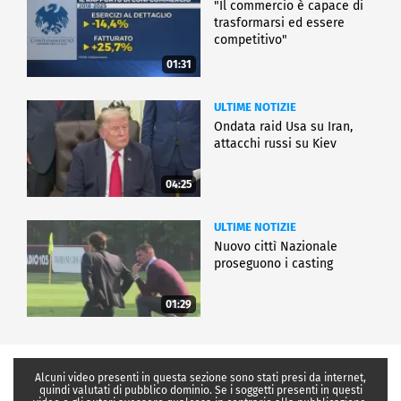
"Il commercio è capace di
trasformarsi ed essere
competitivo"
01:31
ULTIME NOTIZIE
Ondata raid Usa su Iran,
attacchi russi su Kiev
04:25
ULTIME NOTIZIE
Nuovo cittì Nazionale
proseguono i casting
01:29
Alcuni video presenti in questa sezione sono stati presi da internet,
quindi valutati di pubblico dominio. Se i soggetti presenti in questi