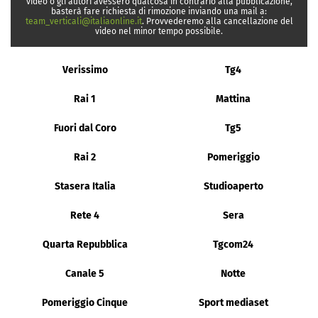
video o gli autori avessero qualcosa in contrario alla pubblicazione,
basterà fare richiesta di rimozione inviando una mail a:
team_verticali@italiaonline.it
. Provvederemo alla cancellazione del
video nel minor tempo possibile.
Verissimo
Tg4
Rai 1
Mattina
Fuori dal Coro
Tg5
Rai 2
Pomeriggio
Stasera Italia
Studioaperto
Rete 4
Sera
Quarta Repubblica
Tgcom24
Canale 5
Notte
Pomeriggio Cinque
Sport mediaset