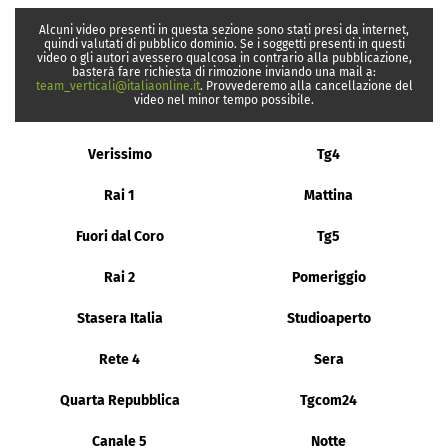
Alcuni video presenti in questa sezione sono stati presi da internet,
quindi valutati di pubblico dominio. Se i soggetti presenti in questi
video o gli autori avessero qualcosa in contrario alla pubblicazione,
basterà fare richiesta di rimozione inviando una mail a:
team_verticali@italiaonline.it
. Provvederemo alla cancellazione del
video nel minor tempo possibile.
Verissimo
Tg4
Rai 1
Mattina
Fuori dal Coro
Tg5
Rai 2
Pomeriggio
Stasera Italia
Studioaperto
Rete 4
Sera
Quarta Repubblica
Tgcom24
Canale 5
Notte