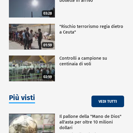
bollette in arrivo
SPETTACOLO
03:28
"Rischio terrorismo regia dietro
a Ceuta"
01:59
Controlli a campione su
centinaia di voli
02:59
Più visti
VEDI TUTTI
Il pallone della "Mano de Dios"
all'asta per oltre 10 milioni
dollari