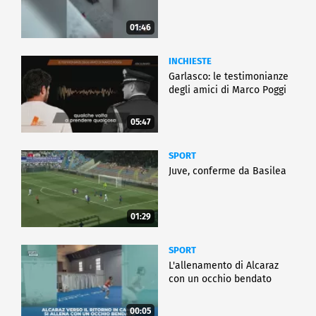
01:46
INCHIESTE
Garlasco: le testimonianze
degli amici di Marco Poggi
05:47
SPORT
Juve, conferme da Basilea
01:29
SPORT
L'allenamento di Alcaraz
con un occhio bendato
00:05