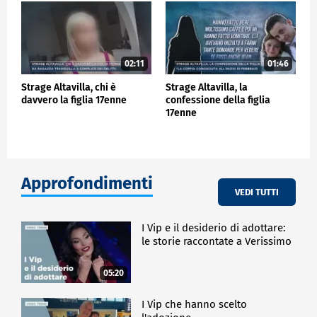
02:11
01:46
Strage Altavilla, chi è
Strage Altavilla, la
davvero la figlia 17enne
confessione della figlia
17enne
Approfondimenti
VEDI TUTTI
I Vip e il desiderio di adottare:
le storie raccontate a Verissimo
05:20
I Vip che hanno scelto