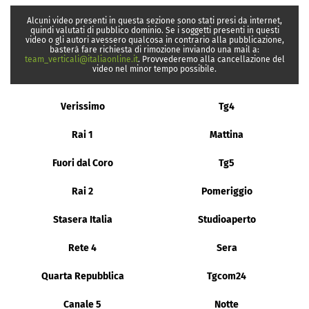
Alcuni video presenti in questa sezione sono stati presi da internet,
quindi valutati di pubblico dominio. Se i soggetti presenti in questi
video o gli autori avessero qualcosa in contrario alla pubblicazione,
basterà fare richiesta di rimozione inviando una mail a:
team_verticali@italiaonline.it
. Provvederemo alla cancellazione del
video nel minor tempo possibile.
Verissimo
Tg4
Rai 1
Mattina
Fuori dal Coro
Tg5
Rai 2
Pomeriggio
Stasera Italia
Studioaperto
Rete 4
Sera
Quarta Repubblica
Tgcom24
Canale 5
Notte