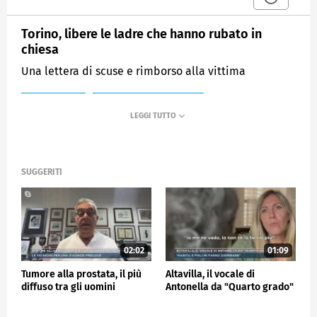
Torino, libere le ladre che hanno rubato in
chiesa
Una lettera di scuse e rimborso alla vittima
MEDIASET
MATTINO CINQUE NEWS
SUGGERITI
02:02
01:09
Tumore alla prostata, il più
Altavilla, il vocale di
diffuso tra gli uomini
Antonella da "Quarto grado"