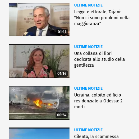
ULTIME NOTIZIE
Legge elettorale, Tajani:
"Non ci sono problemi nella
maggioranza"
01:11
ULTIME NOTIZIE
Una collana di libri
dedicata allo studio della
gentilezza
01:14
ULTIME NOTIZIE
Ucraina, colpito edificio
residenziale a Odessa: 2
morti
00:54
ULTIME NOTIZIE
Cilento, la scommessa