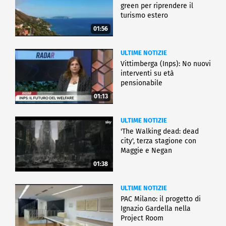
green per riprendere il
turismo estero
01:56
ULTIME NOTIZIE
Vittimberga (Inps): No nuovi
interventi su età
pensionabile
01:13
ULTIME NOTIZIE
'The Walking dead: dead
city', terza stagione con
Maggie e Negan
01:38
ULTIME NOTIZIE
PAC Milano: il progetto di
Ignazio Gardella nella
Project Room