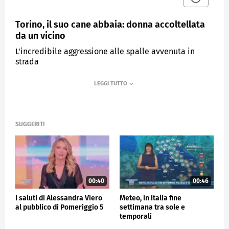
Torino, il suo cane abbaia: donna accoltellata
da un vicino
L'incredibile aggressione alle spalle avvenuta in
strada
MEDIASET
POMERIGGIO CINQUE
SUGGERITI
00:40
00:46
I saluti di Alessandra Viero
Meteo, in Italia fine
al pubblico di Pomeriggio 5
settimana tra sole e
temporali