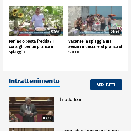
03:47
01:46
Panino o pasta fredda? I
Vacanze in spiaggia ma
consigli per un pranzo in
senza rinunciare al pranzo al
spiaggia
sacco
Intrattenimento
VEDI TUTTI
Il nodo Iran
03:12
L'Ayatollah Ali Khamenei punta