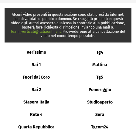
Alcuni video presenti in questa sezione sono stati presi da internet,
quindi valutati di pubblico dominio. Se i soggetti presenti in questi
video o gli autori avessero qualcosa in contrario alla pubblicazione,
basterà fare richiesta di rimozione inviando una mail a:
team_verticali@italiaonline.it
. Provvederemo alla cancellazione del
video nel minor tempo possibile.
Verissimo
Tg4
Rai 1
Mattina
Fuori dal Coro
Tg5
Rai 2
Pomeriggio
Stasera Italia
Studioaperto
Rete 4
Sera
Quarta Repubblica
Tgcom24