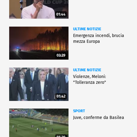
01:44
ULTIME NOTIZIE
Emergenza incendi, brucia
mezza Europa
03:29
ULTIME NOTIZIE
Violenze, Meloni:
"Tolleranza zero"
01:42
SPORT
Juve, conferme da Basilea