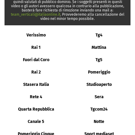
quindi valutati di pubblico dominio. Se i soggetti presenti in questi
video o gli autori avessero qualcosa in contrario alla pubblicazione,
basterà fare richiesta di rimozione inviando una mail a:
team_verticali@italiaonline.it
. Provvederemo alla cancellazione del
video nel minor tempo possibile.
Verissimo
Tg4
Rai 1
Mattina
Fuori dal Coro
Tg5
Rai 2
Pomeriggio
Stasera Italia
Studioaperto
Rete 4
Sera
Quarta Repubblica
Tgcom24
Canale 5
Notte
Pomeriggio Cinque
Sport mediaset