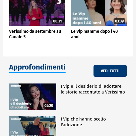
00:31
03:39
Verissimo da settembre su
Le Vip mamme dopo i 40
Canale 5
anni
Approfondimenti
VEDI TUTTI
I Vip e il desiderio di adottare:
le storie raccontate a Verissimo
05:20
I Vip che hanno scelto
l'adozione