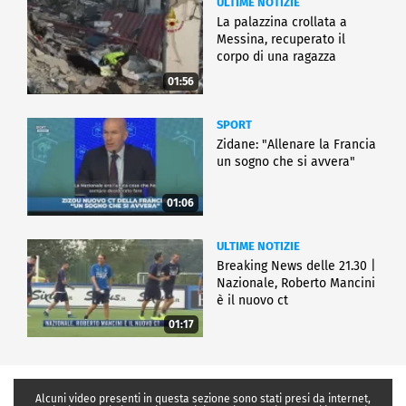
ULTIME NOTIZIE
La palazzina crollata a
Messina, recuperato il
corpo di una ragazza
01:56
SPORT
Zidane: "Allenare la Francia
un sogno che si avvera"
01:06
ULTIME NOTIZIE
Breaking News delle 21.30 |
Nazionale, Roberto Mancini
è il nuovo ct
01:17
Alcuni video presenti in questa sezione sono stati presi da internet,