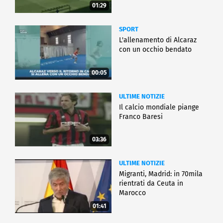
01:29
SPORT
L'allenamento di Alcaraz
con un occhio bendato
00:05
ULTIME NOTIZIE
Il calcio mondiale piange
Franco Baresi
03:36
ULTIME NOTIZIE
Migranti, Madrid: in 70mila
rientrati da Ceuta in
Marocco
01:41