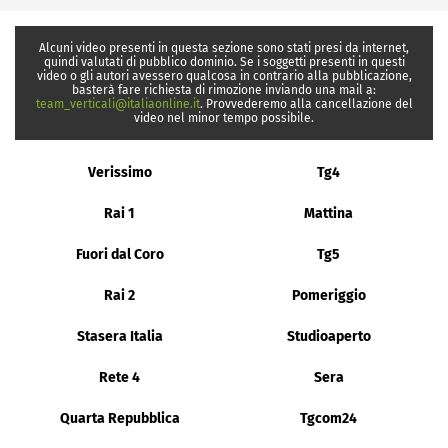
Alcuni video presenti in questa sezione sono stati presi da internet,
quindi valutati di pubblico dominio. Se i soggetti presenti in questi
video o gli autori avessero qualcosa in contrario alla pubblicazione,
basterà fare richiesta di rimozione inviando una mail a:
team_verticali@italiaonline.it
. Provvederemo alla cancellazione del
video nel minor tempo possibile.
Verissimo
Tg4
Rai 1
Mattina
Fuori dal Coro
Tg5
Rai 2
Pomeriggio
Stasera Italia
Studioaperto
Rete 4
Sera
Quarta Repubblica
Tgcom24