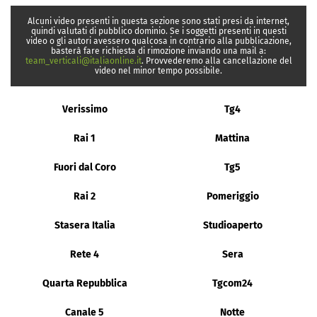
Alcuni video presenti in questa sezione sono stati presi da internet,
quindi valutati di pubblico dominio. Se i soggetti presenti in questi
video o gli autori avessero qualcosa in contrario alla pubblicazione,
basterà fare richiesta di rimozione inviando una mail a:
team_verticali@italiaonline.it
. Provvederemo alla cancellazione del
video nel minor tempo possibile.
Verissimo
Tg4
Rai 1
Mattina
Fuori dal Coro
Tg5
Rai 2
Pomeriggio
Stasera Italia
Studioaperto
Rete 4
Sera
Quarta Repubblica
Tgcom24
Canale 5
Notte