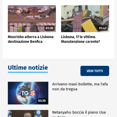
"Quando non si perde tempo a lamentarsi della
realtà, ma ci si preoccupa di andare incontro ai
bisogni concreti, con gioia e fiducia nella
Provvidenza - ha detto - accadono cose
meravigliose".
01:30
01:47
Al termine, Papa Francesco ha voluto visitare la
Mourinho atterra a Lisbona:
Lisbona, 17 le vittime.
Chiesa parrocchiale, gremita di gente, per pregare
destinazione Benfica
Manutenzione carente?
qualche istante davanti alla statuta della Madonna
di Fatima.
(Immagini WYD 2023)
Ultime notizie
ESTERI
VEDI TUTTI
Arrivano maxi-bollette, ma l'afa
non da tregua
03:39
Netanyahu boccia il piano Usa