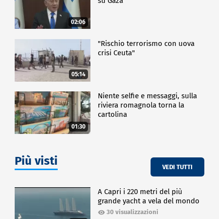
su Gaza
02:06
"Rischio terrorismo con uova
crisi Ceuta"
05:14
Niente selfie e messaggi, sulla
riviera romagnola torna la
cartolina
01:30
Più visti
VEDI TUTTI
A Capri i 220 metri del più
grande yacht a vela del mondo
30 visualizzazioni