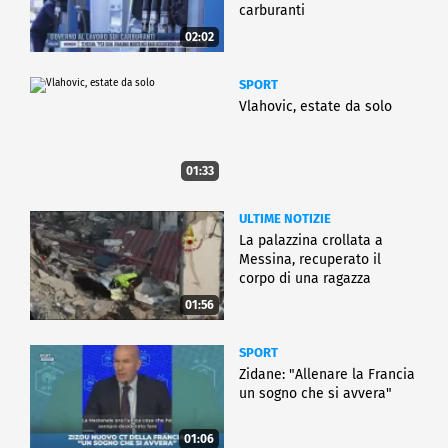
carburanti
02:02
SPORT
Vlahovic, estate da solo
01:33
ULTIME NOTIZIE
La palazzina crollata a
Messina, recuperato il
corpo di una ragazza
01:56
SPORT
Zidane: "Allenare la Francia
un sogno che si avvera"
01:06