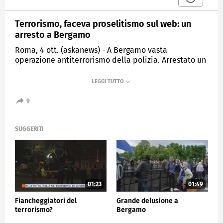
Terrorismo, faceva proselitismo sul web: un
arresto a Bergamo
Roma, 4 ott. (askanews) - A Bergamo vasta
operazione antiterrorismo della polizia. Arrestato un
giovane per attività di proselitismo sul web, sono in
corso perquisizioni.
L'indagine, coordinata dalla Procura distrettuale
9
della Repubblica di Brescia, è stata condotta dalla
Direzione Centrale della Polizia di
prevenzione/UCIGOS e dalle D.I.G.O.S. di Brescia e
SUGGERITI
Bergamo.
CRONACA
01:23
01:49
Fiancheggiatori del
Grande delusione a
terrorismo?
Bergamo