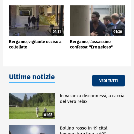
01:11
01:36
Bergamo, vigilante ucciso a
Bergamo, l'assassino
coltellate
confessa: "Ero geloso"
Ultime notizie
VEDI TUTTI
In vacanza disconnessi, a caccia
del vero relax
01:37
Bollino rosso in 19 città,
temperature fino a 40°