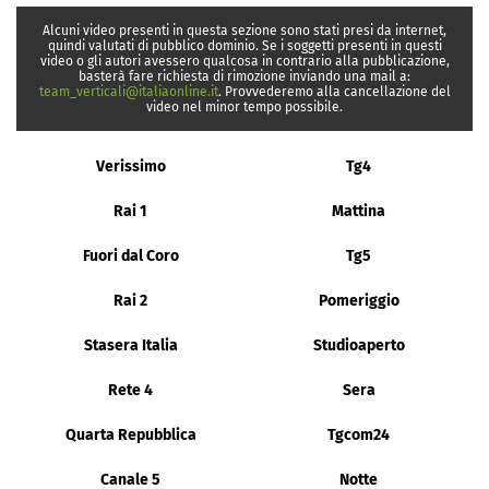
Alcuni video presenti in questa sezione sono stati presi da internet,
quindi valutati di pubblico dominio. Se i soggetti presenti in questi
video o gli autori avessero qualcosa in contrario alla pubblicazione,
basterà fare richiesta di rimozione inviando una mail a:
team_verticali@italiaonline.it
. Provvederemo alla cancellazione del
video nel minor tempo possibile.
Verissimo
Tg4
Rai 1
Mattina
Fuori dal Coro
Tg5
Rai 2
Pomeriggio
Stasera Italia
Studioaperto
Rete 4
Sera
Quarta Repubblica
Tgcom24
Canale 5
Notte