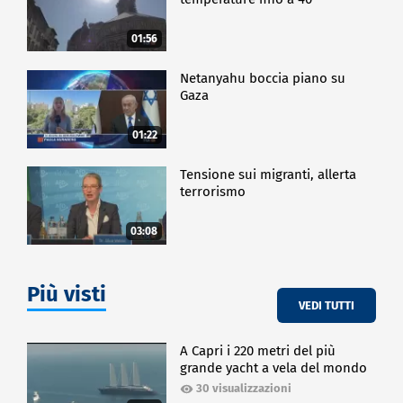
01:56
Netanyahu boccia piano su
Gaza
01:22
Tensione sui migranti, allerta
terrorismo
03:08
Più visti
VEDI TUTTI
A Capri i 220 metri del più
grande yacht a vela del mondo
30 visualizzazioni