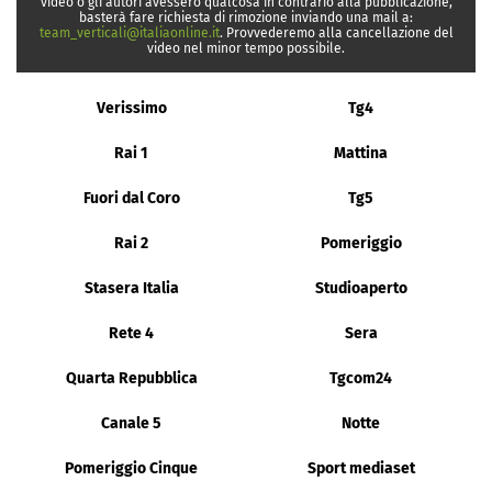
video o gli autori avessero qualcosa in contrario alla pubblicazione,
basterà fare richiesta di rimozione inviando una mail a:
team_verticali@italiaonline.it
. Provvederemo alla cancellazione del
video nel minor tempo possibile.
Verissimo
Tg4
Rai 1
Mattina
Fuori dal Coro
Tg5
Rai 2
Pomeriggio
Stasera Italia
Studioaperto
Rete 4
Sera
Quarta Repubblica
Tgcom24
Canale 5
Notte
Pomeriggio Cinque
Sport mediaset