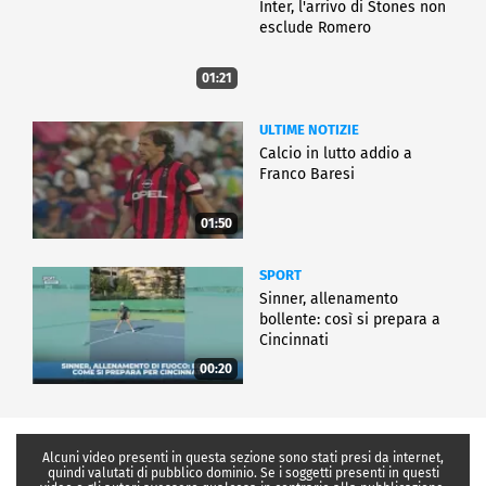
Inter, l'arrivo di Stones non
esclude Romero
01:21
ULTIME NOTIZIE
Calcio in lutto addio a
Franco Baresi
01:50
SPORT
Sinner, allenamento
bollente: così si prepara a
Cincinnati
00:20
Alcuni video presenti in questa sezione sono stati presi da internet,
quindi valutati di pubblico dominio. Se i soggetti presenti in questi