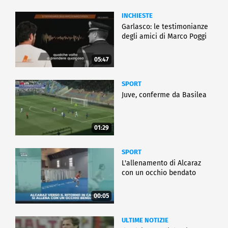
INCHIESTE
Garlasco: le testimonianze
degli amici di Marco Poggi
05:47
SPORT
Juve, conferme da Basilea
01:29
SPORT
L'allenamento di Alcaraz
con un occhio bendato
00:05
ULTIME NOTIZIE