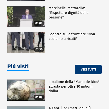
Marcinelle, Mattarella:
"Rispettare dignità delle
persone"
03:04
Scontro sulle frontiere "Non
cediamo a ricatti"
01:50
Più visti
VEDI TUTTI
Il pallone della "Mano de Dios"
all'asta per oltre 10 milioni
dollari
01:09
A Capri i 220 metri del più