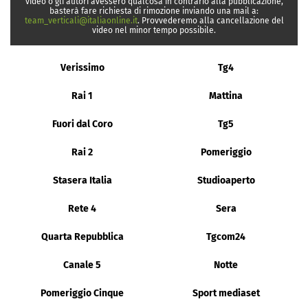
video o gli autori avessero qualcosa in contrario alla pubblicazione,
basterà fare richiesta di rimozione inviando una mail a:
team_verticali@italiaonline.it
. Provvederemo alla cancellazione del
video nel minor tempo possibile.
Verissimo
Tg4
Rai 1
Mattina
Fuori dal Coro
Tg5
Rai 2
Pomeriggio
Stasera Italia
Studioaperto
Rete 4
Sera
Quarta Repubblica
Tgcom24
Canale 5
Notte
Pomeriggio Cinque
Sport mediaset