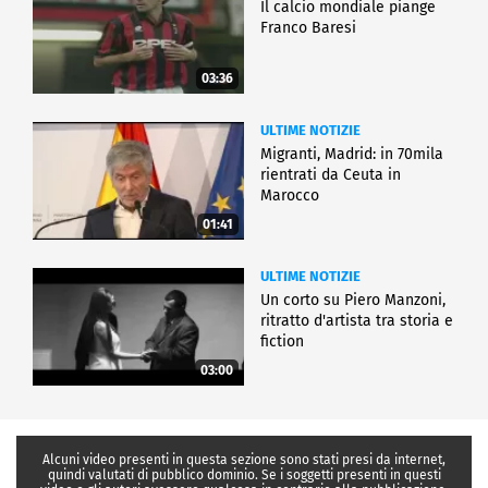
Il calcio mondiale piange
Franco Baresi
03:36
ULTIME NOTIZIE
Migranti, Madrid: in 70mila
rientrati da Ceuta in
Marocco
01:41
ULTIME NOTIZIE
Un corto su Piero Manzoni,
ritratto d'artista tra storia e
fiction
03:00
Alcuni video presenti in questa sezione sono stati presi da internet,
quindi valutati di pubblico dominio. Se i soggetti presenti in questi