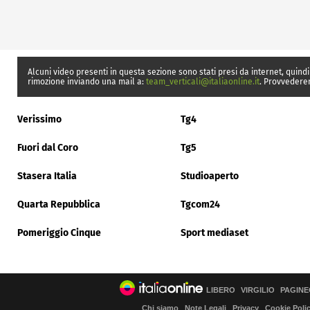
Alcuni video presenti in questa sezione sono stati presi da internet, quindi
rimozione inviando una mail a:
team_verticali@italiaonline.it
. Provvedere
Verissimo
Tg4
Fuori dal Coro
Tg5
Stasera Italia
Studioaperto
Quarta Repubblica
Tgcom24
Pomeriggio Cinque
Sport mediaset
LIBERO
VIRGILIO
PAGINE
Chi siamo
Note Legali
Privacy
Cookie Poli