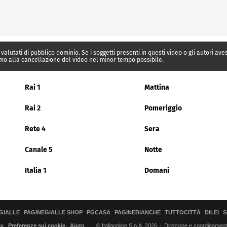
 valutati di pubblico dominio. Se i soggetti presenti in questi video o gli autori av
mo alla cancellazione del video nel minor tempo possibile.
Rai 1
Mattina
Rai 2
Pomeriggio
Rete 4
Sera
Canale 5
Notte
Italia 1
Domani
GIALLE
PAGINEGIALLE SHOP
PGCASA
PAGINEBIANCHE
TUTTOCITTÀ
DILEI
S
© Italiaonline S.p.A. 2026
Direzione e coordinamento 
cy
Preferenze sui cookie
Aiuto