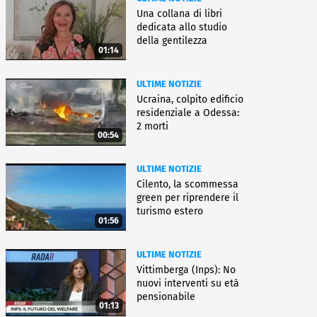
Una collana di libri
dedicata allo studio
della gentilezza
01:14
ULTIME NOTIZIE
Ucraina, colpito edificio
residenziale a Odessa:
2 morti
00:54
ULTIME NOTIZIE
Cilento, la scommessa
green per riprendere il
turismo estero
01:56
ULTIME NOTIZIE
Vittimberga (Inps): No
nuovi interventi su età
pensionabile
01:13