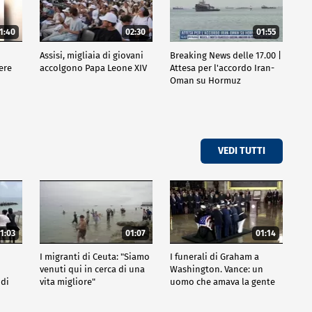
1:40
02:30
01:55
Assisi, migliaia di giovani
Breaking News delle 17.00 |
ere
accolgono Papa Leone XIV
Attesa per l'accordo Iran-
Oman su Hormuz
VEDI TUTTI
1:03
01:07
01:14
I migranti di Ceuta: "Siamo
I funerali di Graham a
venuti qui in cerca di una
Washington. Vance: un
 di
vita migliore"
uomo che amava la gente