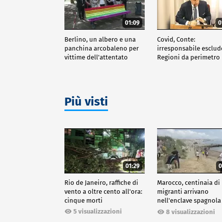
01:09
0
Berlino, un albero e una
Covid, Conte:
panchina arcobaleno per
irresponsabile esclud
vittime dell'attentato
Regioni da perimetro
indagine
Più visti
01:29
0
Rio de Janeiro, raffiche di
Marocco, centinaia di
vento a oltre cento all'ora:
migranti arrivano
cinque morti
nell'enclave spagnola
Ceuta
5 visualizzazioni
8 visualizzazioni