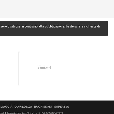
essero qualcosa in contrario alla pubblicazione, basterà fare richiesta di
Contatti
IVIAGGIA
QUIFINANZA
BUONISSIMO
SUPEREVA
di Libero Acquisition S.á r.l.
P. IVA 03970540963