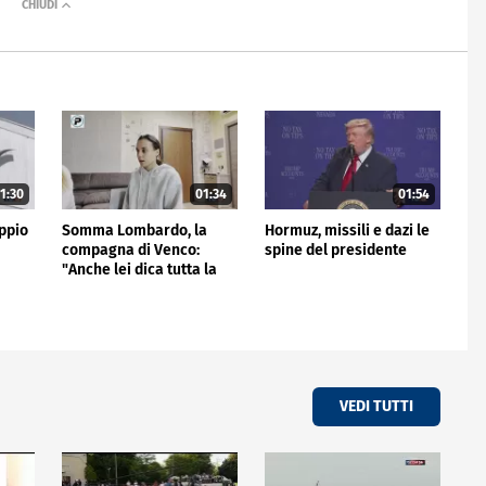
1:30
01:34
01:54
ppio
Somma Lombardo, la
Hormuz, missili e dazi le
compagna di Venco:
spine del presidente
"Anche lei dica tutta la
verità"
VEDI TUTTI