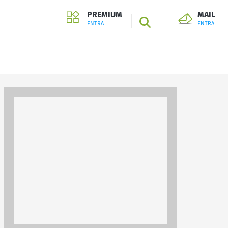
PREMIUM
MAIL
SEARCH
ENTRA
ENTRA
ENTRA