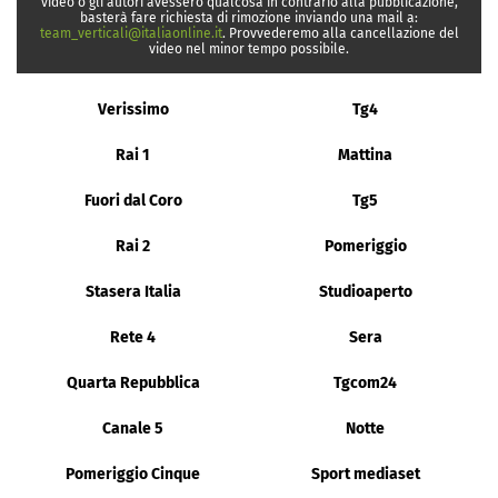
video o gli autori avessero qualcosa in contrario alla pubblicazione,
basterà fare richiesta di rimozione inviando una mail a:
team_verticali@italiaonline.it
. Provvederemo alla cancellazione del
video nel minor tempo possibile.
Verissimo
Tg4
Rai 1
Mattina
Fuori dal Coro
Tg5
Rai 2
Pomeriggio
Stasera Italia
Studioaperto
Rete 4
Sera
Quarta Repubblica
Tgcom24
Canale 5
Notte
Pomeriggio Cinque
Sport mediaset