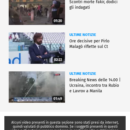
Scontri morte Fakir, dodici
gli indagati
01:20
ULTIME NOTIZIE
Ore decisive per Pirlo
Malagò riflette sul Ct
02:22
ULTIME NOTIZIE
Breaking News delle 14.00 |
Ucraina, incontro tra Rubio
e Lavrov a Manila
01:49
Alcuni video presenti in questa sezione sono stati presi da internet,
quindi valutati di pubblico dominio. Se i soggetti presenti in questi