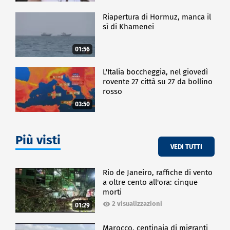
Riapertura di Hormuz, manca il
sì di Khamenei
01:56
L'Italia boccheggia, nel giovedì
rovente 27 città su 27 da bollino
rosso
03:50
Più visti
VEDI TUTTI
Rio de Janeiro, raffiche di vento
a oltre cento all'ora: cinque
morti
2 visualizzazioni
01:29
Marocco, centinaia di migranti