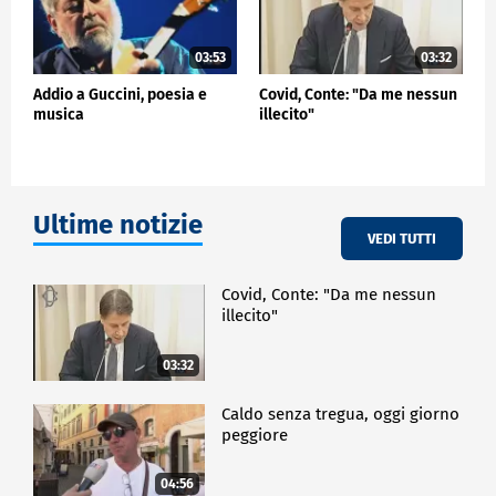
03:53
03:32
Addio a Guccini, poesia e
Covid, Conte: "Da me nessun
musica
illecito"
Ultime notizie
VEDI TUTTI
Covid, Conte: "Da me nessun
illecito"
03:32
Caldo senza tregua, oggi giorno
peggiore
04:56