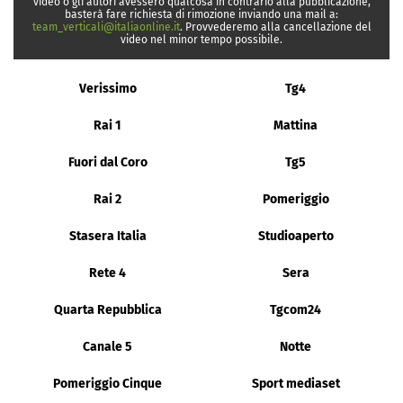
video o gli autori avessero qualcosa in contrario alla pubblicazione,
basterà fare richiesta di rimozione inviando una mail a:
team_verticali@italiaonline.it
. Provvederemo alla cancellazione del
video nel minor tempo possibile.
Verissimo
Tg4
Rai 1
Mattina
Fuori dal Coro
Tg5
Rai 2
Pomeriggio
Stasera Italia
Studioaperto
Rete 4
Sera
Quarta Repubblica
Tgcom24
Canale 5
Notte
Pomeriggio Cinque
Sport mediaset