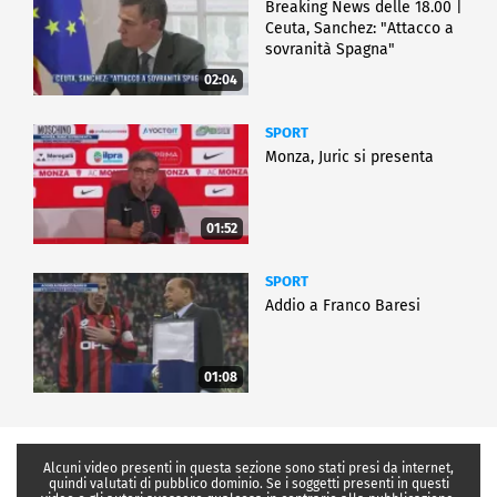
Breaking News delle 18.00 |
Ceuta, Sanchez: "Attacco a
sovranità Spagna"
02:04
SPORT
Monza, Juric si presenta
01:52
SPORT
Addio a Franco Baresi
01:08
Alcuni video presenti in questa sezione sono stati presi da internet,
quindi valutati di pubblico dominio. Se i soggetti presenti in questi