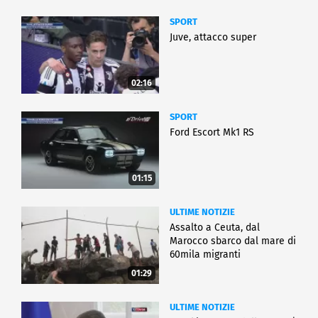
SPORT
Juve, attacco super
02:16
SPORT
Ford Escort Mk1 RS
01:15
ULTIME NOTIZIE
Assalto a Ceuta, dal
Marocco sbarco dal mare di
60mila migranti
01:29
ULTIME NOTIZIE