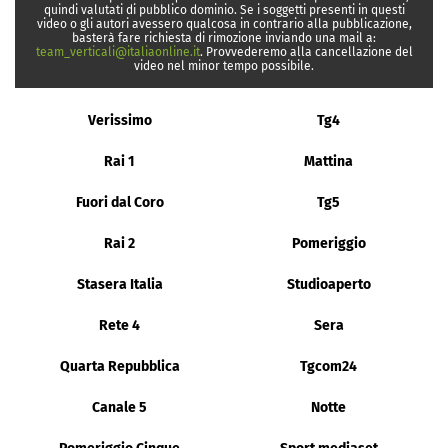
quindi valutati di pubblico dominio. Se i soggetti presenti in questi
video o gli autori avessero qualcosa in contrario alla pubblicazione,
basterà fare richiesta di rimozione inviando una mail a:
team_verticali@italiaonline.it
. Provvederemo alla cancellazione del
video nel minor tempo possibile.
Verissimo
Tg4
Rai 1
Mattina
Fuori dal Coro
Tg5
Rai 2
Pomeriggio
Stasera Italia
Studioaperto
Rete 4
Sera
Quarta Repubblica
Tgcom24
Canale 5
Notte