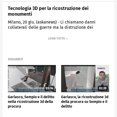
Tecnologia 3D per la ricostruzione dei
monumenti
Milano, 20 giu. (askanews) - Li chiamano danni
collaterali delle guerre ma la distruzione dei
monumenti storici di un paese è un attacco
all'identità stessa del popolo. Per questo a tre mesi
dall'invasione dell'Ucraina da parte della Russia, un
gruppo di esperti culturali sta lavorando per
conservare la memoria del patrimonio artistico
pesantemente danneggiato, utilizzando tecnologie
SUGGERITI
all'avanguardia e scansioni 3D.
Emmanuel Durand è un ingegnere francese
specialista nell'acquisizione di dati 3D, e sta
assistendo architetti ucraini ed esperti di costruzioni
storiche per registrare e catalogare gli edifici a Kiev,
03:34
02:39
Leopoli, Chernihiv e Kharkiv.
Garlasco, Sempio e il delitto
Garlasco, la ricostruzione 3d
nella ricostruzione 3d della
della procura su Sempio e il
procura
delitto