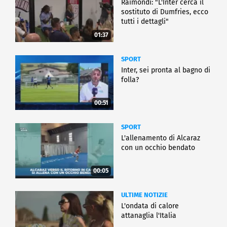
Raimondi: "L'Inter cerca il
sostituto di Dumfries, ecco
tutti i dettagli"
01:37
SPORT
Inter, sei pronta al bagno di
folla?
00:51
SPORT
L'allenamento di Alcaraz
con un occhio bendato
00:05
ULTIME NOTIZIE
L'ondata di calore
attanaglia l'Italia