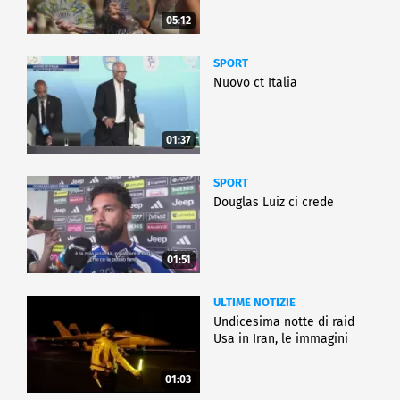
05:12
SPORT
Nuovo ct Italia
01:37
SPORT
Douglas Luiz ci crede
01:51
ULTIME NOTIZIE
Undicesima notte di raid
Usa in Iran, le immagini
01:03