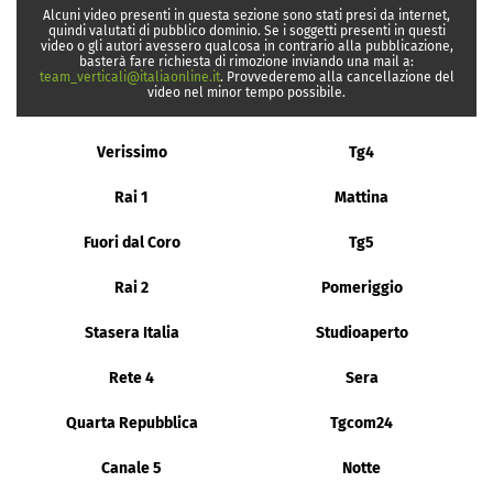
Alcuni video presenti in questa sezione sono stati presi da internet,
quindi valutati di pubblico dominio. Se i soggetti presenti in questi
video o gli autori avessero qualcosa in contrario alla pubblicazione,
basterà fare richiesta di rimozione inviando una mail a:
team_verticali@italiaonline.it
. Provvederemo alla cancellazione del
video nel minor tempo possibile.
Verissimo
Tg4
Rai 1
Mattina
Fuori dal Coro
Tg5
Rai 2
Pomeriggio
Stasera Italia
Studioaperto
Rete 4
Sera
Quarta Repubblica
Tgcom24
Canale 5
Notte