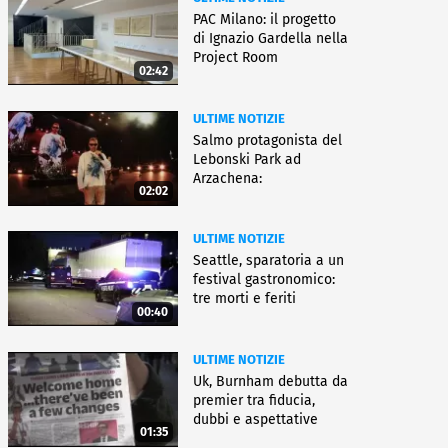
PAC Milano: il progetto
di Ignazio Gardella nella
Project Room
02:42
ULTIME NOTIZIE
Salmo protagonista del
Lebonski Park ad
Arzachena:
02:02
"Un'emozione"
ULTIME NOTIZIE
Seattle, sparatoria a un
festival gastronomico:
tre morti e feriti
00:40
ULTIME NOTIZIE
Uk, Burnham debutta da
premier tra fiducia,
dubbi e aspettative
01:35