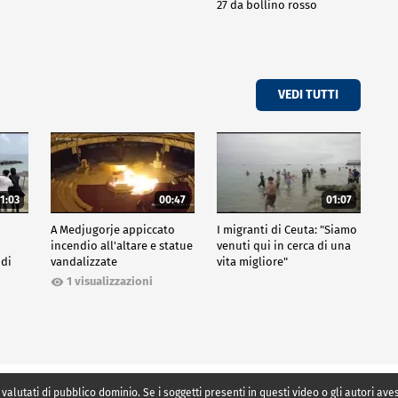
27 da bollino rosso
VEDI TUTTI
1:03
00:47
01:07
A Medjugorje appiccato
I migranti di Ceuta: "Siamo
incendio all'altare e statue
venuti qui in cerca di una
 di
vandalizzate
vita migliore"
1 visualizzazioni
 valutati di pubblico dominio. Se i soggetti presenti in questi video o gli autori av