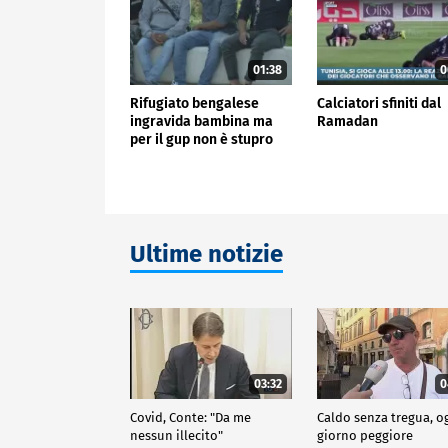
01:38
0
Rifugiato bengalese
Calciatori sfiniti dal
ingravida bambina ma
Ramadan
per il gup non è stupro
Ultime notizie
03:32
0
Covid, Conte: "Da me
Caldo senza tregua, o
nessun illecito"
giorno peggiore