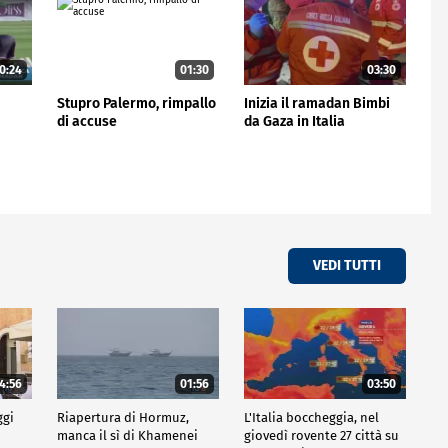
0:24
01:30
03:30
Stupro Palermo, rimpallo
Inizia il ramadan Bimbi
di accuse
da Gaza in Italia
VEDI TUTTI
4:56
01:56
03:50
ggi
Riapertura di Hormuz,
L'Italia boccheggia, nel
manca il sì di Khamenei
giovedì rovente 27 città su