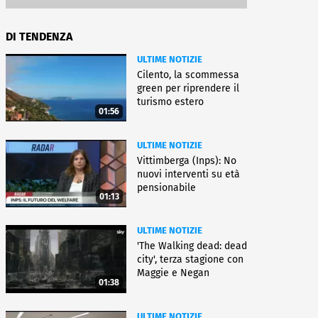
DI TENDENZA
ULTIME NOTIZIE
Cilento, la scommessa
green per riprendere il
turismo estero
01:56
ULTIME NOTIZIE
Vittimberga (Inps): No
nuovi interventi su età
pensionabile
01:13
ULTIME NOTIZIE
'The Walking dead: dead
city', terza stagione con
Maggie e Negan
01:38
ULTIME NOTIZIE