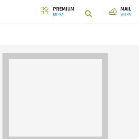
PREMIUM
MAIL
SEARCH
ENTRA
ENTRA
ENTRA