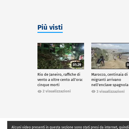
Più visti
01:29
0
Rio de Janeiro, raffiche di
Marocco, centinaia di
vento a oltre cento all'ora:
migranti arrivano
cinque morti
nell'enclave spagnola
Ceuta
2 visualizzazioni
3 visualizzazioni
Alcuni video presenti in questa sezione sono stati presi da internet, quindi