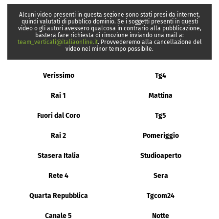
Alcuni video presenti in questa sezione sono stati presi da internet,
quindi valutati di pubblico dominio. Se i soggetti presenti in questi
video o gli autori avessero qualcosa in contrario alla pubblicazione,
basterà fare richiesta di rimozione inviando una mail a:
team_verticali@italiaonline.it
. Provvederemo alla cancellazione del
video nel minor tempo possibile.
Verissimo
Tg4
Rai 1
Mattina
Fuori dal Coro
Tg5
Rai 2
Pomeriggio
Stasera Italia
Studioaperto
Rete 4
Sera
Quarta Repubblica
Tgcom24
Canale 5
Notte