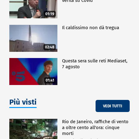
verità su Covid
01:19
Il caldissimo non dà tregua
02:48
Questa sera sulle reti Mediaset,
7 agosto
01:41
Più visti
VEDI TUTTI
Rio de Janeiro, raffiche di vento
a oltre cento all'ora: cinque
morti