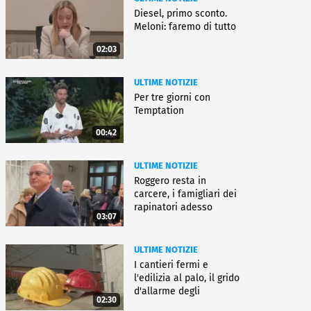
Diesel, primo sconto.
Meloni: faremo di tutto
02:03
ULTIME NOTIZIE
Per tre giorni con
Temptation
00:42
ULTIME NOTIZIE
Roggero resta in
carcere, i famigliari dei
rapinatori adesso
03:07
battono cassa
ULTIME NOTIZIE
I cantieri fermi e
l'edilizia al palo, il grido
d'allarme degli
02:30
architetti