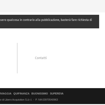
essero qualcosa in contrario alla pubblicazione, basterà fare richiesta di
Contatti
IVIAGGIA
QUIFINANZA
BUONISSIMO
SUPEREVA
di Libero Acquisition S.á r.l.
P. IVA 03970540963