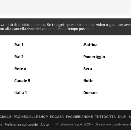
 valutati di pubblico dominio. Se i soggetti presenti in questi video o gli autori av
mo alla cancellazione del video nel minor tempo possibile.
Rai 1
Mattina
Rai 2
Pomeriggio
Rete 4
Sera
Canale 5
Notte
Italia 1
Domani
GIALLE
PAGINEGIALLE SHOP
PGCASA
PAGINEBIANCHE
TUTTOCITTÀ
DILEI
S
© Italiaonline S.p.A. 2026
Direzione e coordinamento 
cy
Preferenze sui cookie
Aiuto