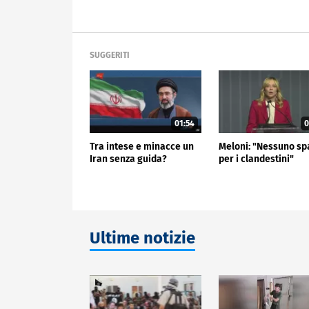
SUGGERITI
01:54
0
Tra intese e minacce un
Meloni: "Nessuno sp
Iran senza guida?
per i clandestini"
Ultime notizie