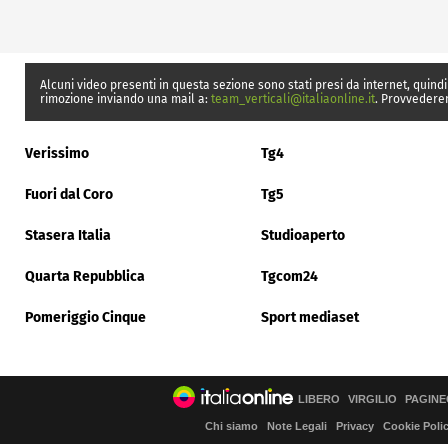
Alcuni video presenti in questa sezione sono stati presi da internet, quindi
rimozione inviando una mail a:
team_verticali@italiaonline.it
. Provvedere
Verissimo
Tg4
Fuori dal Coro
Tg5
Stasera Italia
Studioaperto
Quarta Repubblica
Tgcom24
Pomeriggio Cinque
Sport mediaset
LIBERO
VIRGILIO
PAGINE
Chi siamo
Note Legali
Privacy
Cookie Poli