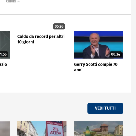
05:26
Caldo da record per altri
10 giorni
1:56
00:34
azio
Gerry Scotti compie 70
anni
VEDI TUTTI