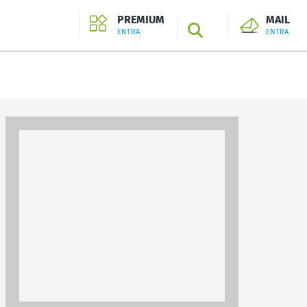
PREMIUM
MAIL
SEARCH
ENTRA
ENTRA
ENTRA