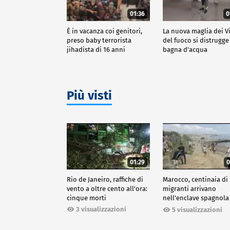
01:36
0
È in vacanza coi genitori,
La nuova maglia dei Vi
preso baby terrorista
del fuoco si distrugge 
jihadista di 16 anni
bagna d'acqua
Più visti
01:29
0
Rio de Janeiro, raffiche di
Marocco, centinaia di
vento a oltre cento all'ora:
migranti arrivano
cinque morti
nell'enclave spagnola
Ceuta
3 visualizzazioni
5 visualizzazioni