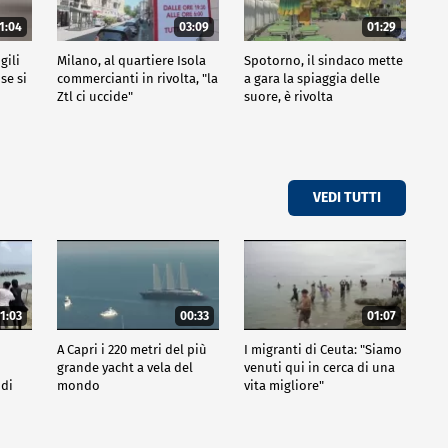
1:04
03:09
01:29
gili
Milano, al quartiere Isola
Spotorno, il sindaco mette
se si
commercianti in rivolta, "la
a gara la spiaggia delle
Ztl ci uccide"
suore, è rivolta
VEDI TUTTI
1:03
00:33
01:07
A Capri i 220 metri del più
I migranti di Ceuta: "Siamo
grande yacht a vela del
venuti qui in cerca di una
 di
mondo
vita migliore"