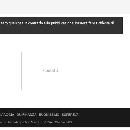
essero qualcosa in contrario alla pubblicazione, basterà fare richiesta di
Contatti
IVIAGGIA
QUIFINANZA
BUONISSIMO
SUPEREVA
di Libero Acquisition S.á r.l.
P. IVA 03970540963