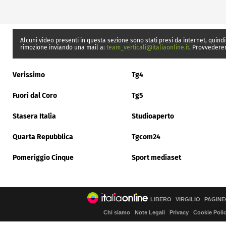
Alcuni video presenti in questa sezione sono stati presi da internet, quindi
rimozione inviando una mail a:
team_verticali@italiaonline.it
. Provvedere
Verissimo
Tg4
Fuori dal Coro
Tg5
Stasera Italia
Studioaperto
Quarta Repubblica
Tgcom24
Pomeriggio Cinque
Sport mediaset
LIBERO
VIRGILIO
PAGINE
Chi siamo
Note Legali
Privacy
Cookie Poli