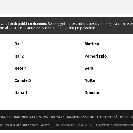
 valutati di pubblico dominio. Se i soggetti presenti in questi video o gli autori av
mo alla cancellazione del video nel minor tempo possibile.
Rai 1
Mattina
Rai 2
Pomeriggio
Rete 4
Sera
Canale 5
Notte
Italia 1
Domani
GIALLE
PAGINEGIALLE SHOP
PGCASA
PAGINEBIANCHE
TUTTOCITTÀ
DILEI
S
© Italiaonline S.p.A. 2026
Direzione e coordinamento 
cy
Preferenze sui cookie
Aiuto