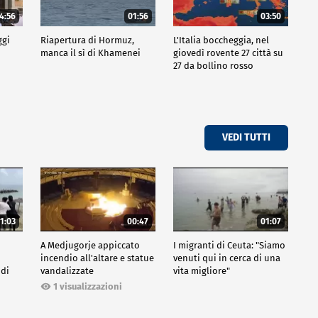
4:56
01:56
03:50
ggi
Riapertura di Hormuz,
L'Italia boccheggia, nel
manca il sì di Khamenei
giovedì rovente 27 città su
27 da bollino rosso
VEDI TUTTI
1:03
00:47
01:07
A Medjugorje appiccato
I migranti di Ceuta: "Siamo
incendio all'altare e statue
venuti qui in cerca di una
 di
vandalizzate
vita migliore"
1 visualizzazioni