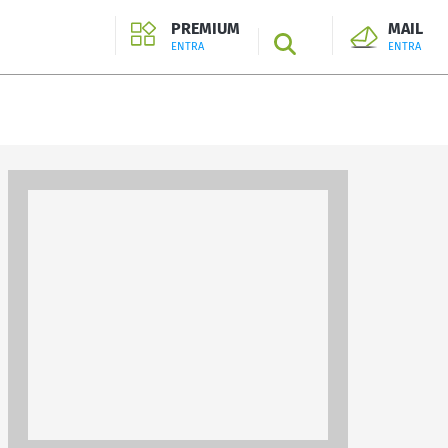
PREMIUM
MAIL
SEARCH
ENTRA
ENTRA
ENTRA