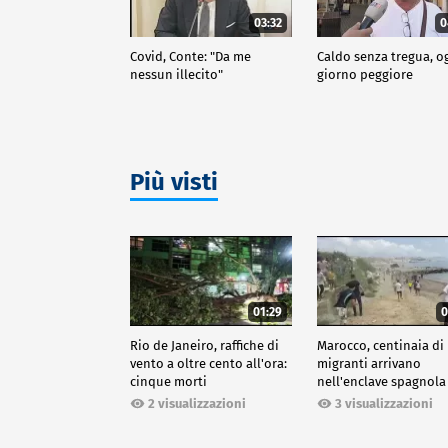
03:32
0
Covid, Conte: "Da me
Caldo senza tregua, o
nessun illecito"
giorno peggiore
Più visti
01:29
0
Rio de Janeiro, raffiche di
Marocco, centinaia di
vento a oltre cento all'ora:
migranti arrivano
cinque morti
nell'enclave spagnola
Ceuta
2 visualizzazioni
3 visualizzazioni