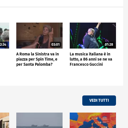
2:34
03:01
01:28
A Roma la Sinistra va in
La musica italiana è in
piazza per Spin Time, e
lutto, a 86 anni se ne va
per Santa Palomba?
Francesco Guccini
VEDI TUTTI