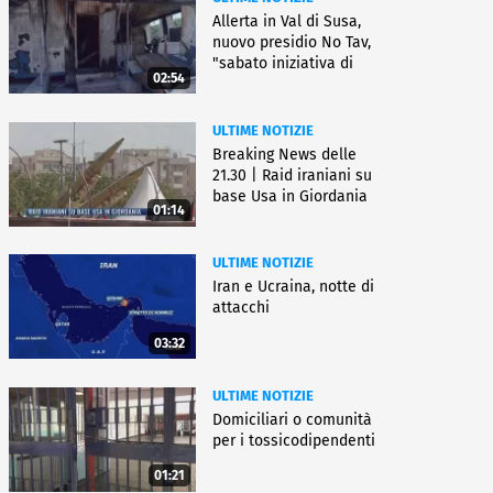
Allerta in Val di Susa,
nuovo presidio No Tav,
"sabato iniziativa di
02:54
lotta"
ULTIME NOTIZIE
Breaking News delle
21.30 | Raid iraniani su
base Usa in Giordania
01:14
ULTIME NOTIZIE
Iran e Ucraina, notte di
attacchi
03:32
ULTIME NOTIZIE
Domiciliari o comunità
per i tossicodipendenti
01:21