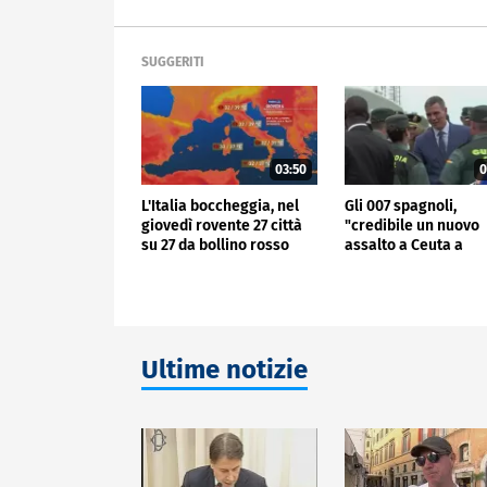
SUGGERITI
03:50
0
L'Italia boccheggia, nel
Gli 007 spagnoli,
giovedì rovente 27 città
"credibile un nuovo
su 27 da bollino rosso
assalto a Ceuta a
Ferragosto"
Ultime notizie