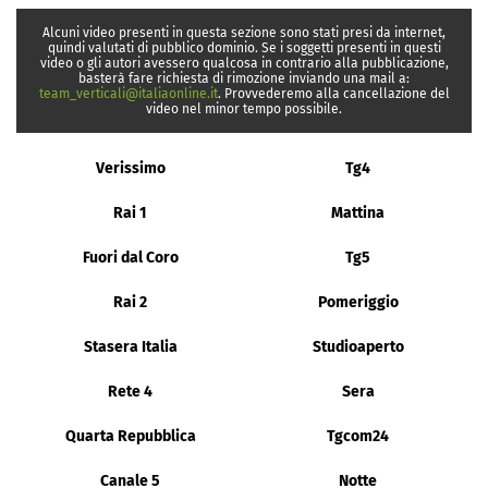
Alcuni video presenti in questa sezione sono stati presi da internet,
quindi valutati di pubblico dominio. Se i soggetti presenti in questi
video o gli autori avessero qualcosa in contrario alla pubblicazione,
basterà fare richiesta di rimozione inviando una mail a:
team_verticali@italiaonline.it
. Provvederemo alla cancellazione del
video nel minor tempo possibile.
Verissimo
Tg4
Rai 1
Mattina
Fuori dal Coro
Tg5
Rai 2
Pomeriggio
Stasera Italia
Studioaperto
Rete 4
Sera
Quarta Repubblica
Tgcom24
Canale 5
Notte