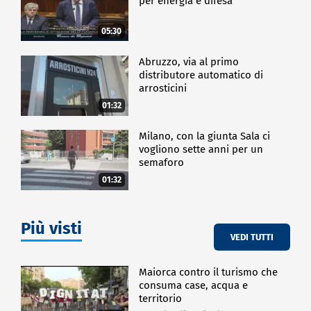
per energia e difesa"
05:30
Abruzzo, via al primo
distributore automatico di
arrosticini
01:32
Milano, con la giunta Sala ci
vogliono sette anni per un
semaforo
01:32
Più visti
VEDI TUTTI
Maiorca contro il turismo che
consuma case, acqua e
territorio