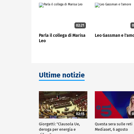
02:21
0
Parla il collega di Marisa
Leo Gassman e l'am
Leo
Ultime notizie
02:15
0
Giorgetti: "Clausola Ue,
Questa sera sulle reti
deroga per energia e
Mediaset, 6 agosto