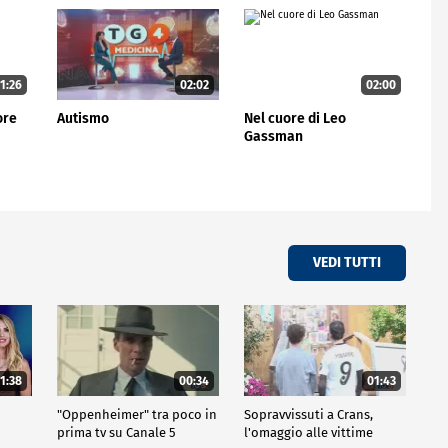
1:26
02:02
02:00
ore
Autismo
Nel cuore di Leo
Gassman
VEDI TUTTI
1:38
00:34
01:43
"Oppenheimer" tra poco in
Sopravvissuti a Crans,
prima tv su Canale 5
l'omaggio alle vittime