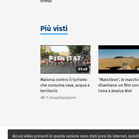
difesa"
Più visti
01:49
0
Maiorca contro il turismo
"Matchbox", le macch
che consuma case, acqua e
diventano un film con
territorio
Cena e Jessica Biel
1 visualizzazioni
Alcuni video presenti in questa sezione sono stati presi da internet, quindi