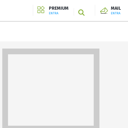
PREMIUM
MAIL
SEARCH
ENTRA
ENTRA
ENTRA