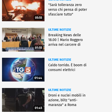
"Sarà tolleranza zero
verso chi pensa di poter
sfasciare tutto"
05:55
ULTIME NOTIZIE
Breaking News delle
18.00 | Mario Roggero
arriva nel carcere di
01:55
Bollate
ULTIME NOTIZIE
Caldo torrido. È boom di
consumi elettrici
01:44
ULTIME NOTIZIE
Droni e nuclei mobili in
azione, blitz "anti-
maranza" a Roma
01:45