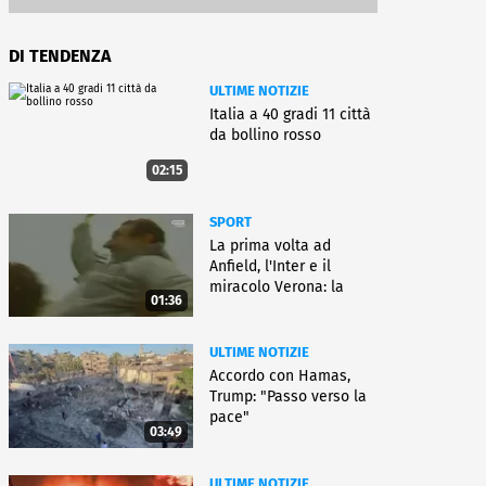
DI TENDENZA
ULTIME NOTIZIE
Italia a 40 gradi 11 città
da bollino rosso
02:15
SPORT
La prima volta ad
Anfield, l'Inter e il
miracolo Verona: la
01:36
carriera di Bagnoli
ULTIME NOTIZIE
Accordo con Hamas,
Trump: "Passo verso la
pace"
03:49
ULTIME NOTIZIE