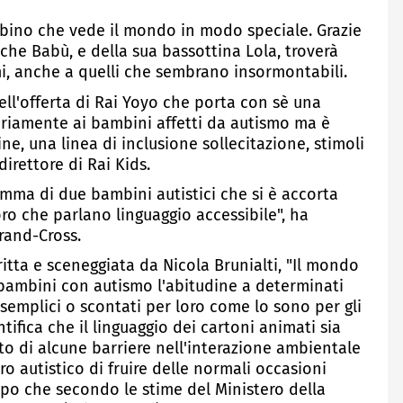
mbino che vede il mondo in modo speciale. Grazie
luche Babù, e della sua bassottina Lola, troverà
mi, anche a quelli che sembrano insormontabili.
ll'offerta di Rai Yoyo che porta con sè una
mariamente ai bambini affetti da autismo ma è
ne, una linea di inclusione sollecitazione, stimoli
direttore di Rai Kids.
mma di due bambini autistici che si è accorta
oro che parlano linguaggio accessibile", ha
rand-Cross.
critta e sceneggiata da Nicola Brunialti, "Il mondo
i bambini con autismo l'abitudine a determinati
mplici o scontati per loro come lo sono per gli
tifica che il linguaggio dei cartoni animati sia
o di alcune barriere nell'interazione ambientale
o autistico di fruire delle normali occasioni
ppo che secondo le stime del Ministero della