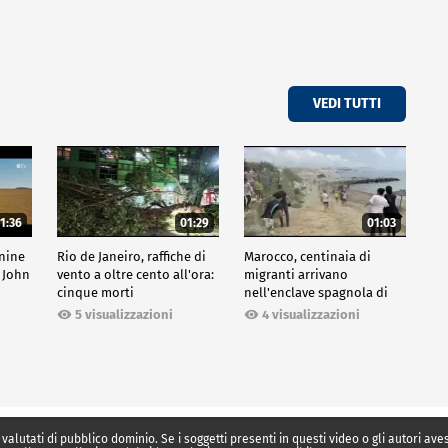
VEDI TUTTI
1:36
01:29
01:03
inine
Rio de Janeiro, raffiche di
Marocco, centinaia di
 John
vento a oltre cento all'ora:
migranti arrivano
cinque morti
nell'enclave spagnola di
Ceuta
5 visualizzazioni
4 visualizzazioni
 valutati di pubblico dominio. Se i soggetti presenti in questi video o gli autori av