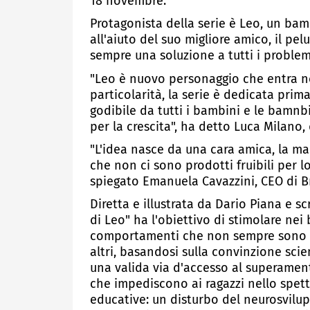
18 novembre.
Protagonista della serie è Leo, un ba
all'aiuto del suo migliore amico, il pe
sempre una soluzione a tutti i proble
"Leo è nuovo personaggio che entra ne
particolarità, la serie è dedicata pri
godibile da tutti i bambini e le bamnbi
per la crescita", ha detto Luca Milano, 
"L'idea nasce da una cara amica, la ma
che non ci sono prodotti fruibili per l
spiegato Emanuela Cavazzini, CEO di B
Diretta e illustrata da Dario Piana e s
di Leo" ha l'obiettivo di stimolare ne
comportamenti che non sempre sono se
altri, basandosi sulla convinzione scien
una valida via d'accesso al superament
che impediscono ai ragazzi nello spettr
educative: un disturbo del neurosvilu