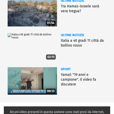
ULTIME NOTIZIE
Tra Hamas-Israele sarà
vera tregua?
01:54
ULTIME NOTIZIE
Italia a 40 gradi 11 città da
bollino rosso
02:15
SPORT
Yamal: "19 anni e
campione". Il video fa
discutere
00:15
Alcuni video presenti in questa sezione sono stati presi da internet,