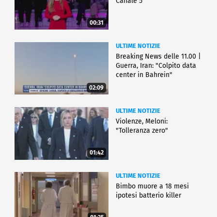
Canale 5
00:31
ULTIME NOTIZIE
Breaking News delle 11.00 |
Guerra, Iran: "Colpito data
center in Bahrein"
02:09
ULTIME NOTIZIE
Violenze, Meloni:
"Tolleranza zero"
01:42
ULTIME NOTIZIE
Bimbo muore a 18 mesi
ipotesi batterio killer