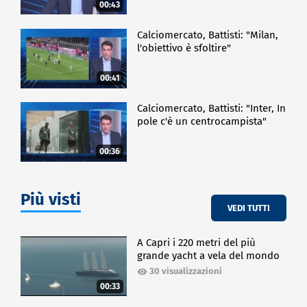
00:43
Calciomercato, Battisti: "Milan,
l'obiettivo è sfoltire"
00:41
Calciomercato, Battisti: "Inter, In
pole c'è un centrocampista"
00:36
Più visti
VEDI TUTTI
A Capri i 220 metri del più
grande yacht a vela del mondo
30 visualizzazioni
00:33