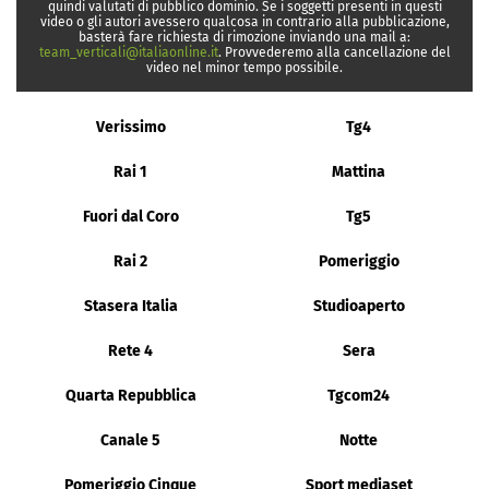
quindi valutati di pubblico dominio. Se i soggetti presenti in questi
video o gli autori avessero qualcosa in contrario alla pubblicazione,
basterà fare richiesta di rimozione inviando una mail a:
team_verticali@italiaonline.it
. Provvederemo alla cancellazione del
video nel minor tempo possibile.
Verissimo
Tg4
Rai 1
Mattina
Fuori dal Coro
Tg5
Rai 2
Pomeriggio
Stasera Italia
Studioaperto
Rete 4
Sera
Quarta Repubblica
Tgcom24
Canale 5
Notte
Pomeriggio Cinque
Sport mediaset