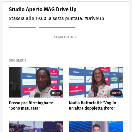
Studio Aperto MAG Drive Up
Stasera alle 19:00 la sesta puntata. #DriveUp
MEDIASET
SPORTMEDIASET
SUGGERITI
01:35
00:55
Dosso pre Birmingham:
Nadia Battocletti: "Voglio
"Sono maturata"
un'altra doppietta d'oro"