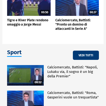
00:50
00:37
Tigre e River Plate rendono
Calciomercato, Battisti:
omaggio a Jorge Messi
"Pronto un domino di
attaccanti in Serie A"
Sport
VEDI TUTTI
Calciomercato, Battisti: "Napoli,
Lukaku via, il sogno è un big
della Premier"
00:52
Calciomercato, Battisti: "Roma,
Gasperini vuole un trequartista"