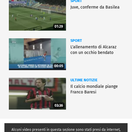
SPORT
Juve, conferme da Basilea
01:29
SPORT
L'allenamento di Alcaraz
con un occhio bendato
00:05
ULTIME NOTIZIE
Il calcio mondiale piange
Franco Baresi
03:36
Alcuni video presenti in questa sezione sono stati presi da internet,