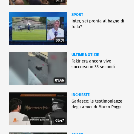
01:37
SPORT
Inter, sei pronta al bagno di
folla?
00:51
ULTIME NOTIZIE
Fakir era ancora vivo
soccorso in 33 secondi
01:46
INCHIESTE
Garlasco: le testimonianze
degli amici di Marco Poggi
05:47