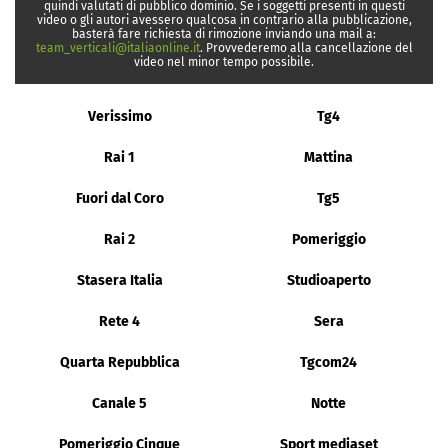
quindi valutati di pubblico dominio. Se i soggetti presenti in questi
video o gli autori avessero qualcosa in contrario alla pubblicazione,
basterà fare richiesta di rimozione inviando una mail a:
team_verticali@italiaonline.it
. Provvederemo alla cancellazione del
video nel minor tempo possibile.
Verissimo
Tg4
Rai 1
Mattina
Fuori dal Coro
Tg5
Rai 2
Pomeriggio
Stasera Italia
Studioaperto
Rete 4
Sera
Quarta Repubblica
Tgcom24
Canale 5
Notte
Pomeriggio Cinque
Sport mediaset