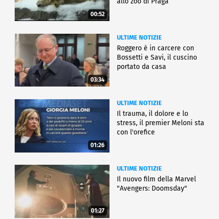
allo zoo di Praga
00:52
ULTIME NOTIZIE
Roggero è in carcere con
Bossetti e Savi, il cuscino
portato da casa
03:34
ULTIME NOTIZIE
Il trauma, il dolore e lo
stress, il premier Meloni sta
con l'orefice
01:26
ULTIME NOTIZIE
Il nuovo film della Marvel
"Avengers: Doomsday"
01:27