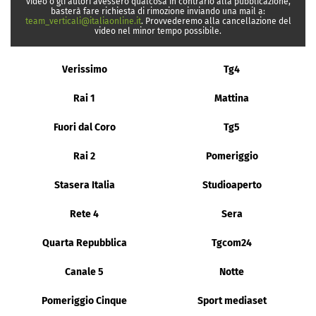
video o gli autori avessero qualcosa in contrario alla pubblicazione,
basterà fare richiesta di rimozione inviando una mail a:
team_verticali@italiaonline.it
. Provvederemo alla cancellazione del
video nel minor tempo possibile.
Verissimo
Tg4
Rai 1
Mattina
Fuori dal Coro
Tg5
Rai 2
Pomeriggio
Stasera Italia
Studioaperto
Rete 4
Sera
Quarta Repubblica
Tgcom24
Canale 5
Notte
Pomeriggio Cinque
Sport mediaset