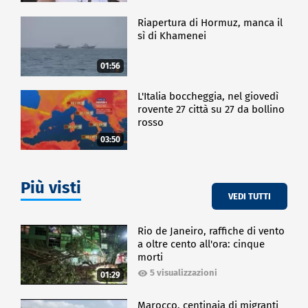
Riapertura di Hormuz, manca il
sì di Khamenei
01:56
L'Italia boccheggia, nel giovedì
rovente 27 città su 27 da bollino
rosso
03:50
Più visti
VEDI TUTTI
Rio de Janeiro, raffiche di vento
a oltre cento all'ora: cinque
morti
5 visualizzazioni
01:29
Marocco, centinaia di migranti