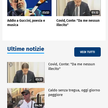
03:53
03:32
Addio a Guccini, poesia e
Covid, Conte: "Da me nessun
musica
illecito"
Ultime notizie
VEDI TUTTI
Covid, Conte: "Da me nessun
illecito"
03:32
Caldo senza tregua, oggi giorno
peggiore
04:56