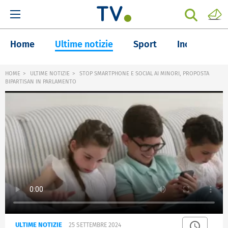
Home
Ultime notizie
Sport
Inchieste
HOME
ULTIME NOTIZIE
STOP SMARTPHONE E SOCIAL AI MINORI, PROPOSTA
BIPARTISAN IN PARLAMENTO
ULTIME NOTIZIE
25 SETTEMBRE 2024