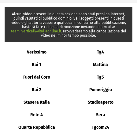
Alcuni video presenti in questa sezione sono stati presi da internet,
quindi valutati di pubblico dominio. Se i soggetti presenti in questi
video o gli autori avessero qualcosa in contrario alla pubblicazione,
basterà fare richiesta di rimozione inviando una mail a:
team_verticali@italiaonline.it
. Provvederemo alla cancellazione del
video nel minor tempo possibile.
Verissimo
Tg4
Rai 1
Mattina
Fuori dal Coro
Tg5
Rai 2
Pomeriggio
Stasera Italia
Studioaperto
Rete 4
Sera
Quarta Repubblica
Tgcom24