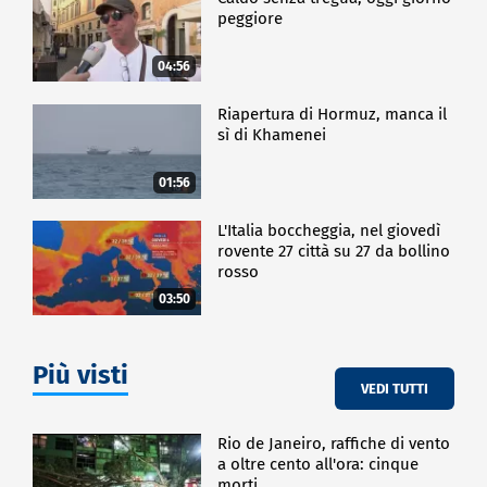
essere 15 anni", aggiunge.
peggiore
Tra le persone intervenute nella Sala Nassirya la
senatrice Elena Sironi e l'onorevole Filippo Scerra
04:56
(M5S), entrambi M5S, e Andrea Cangini, direttore
dell'Osservatorio Carta, Penna e Digitale e il
Riapertura di Hormuz, manca il
senatore Carlo Calenda, che con Azione ha
sì di Khamenei
presentato un proprio disegno di legge sul tema.
01:56
POLITICA
L'Italia boccheggia, nel giovedì
rovente 27 città su 27 da bollino
rosso
03:50
Più visti
VEDI TUTTI
Rio de Janeiro, raffiche di vento
a oltre cento all'ora: cinque
morti