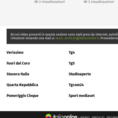
Ceuta
2 visualizzazioni
2 visualizzazioni
Alcuni video presenti in questa sezione sono stati presi da internet, quindi
rimozione inviando una mail a:
team_verticali@italiaonline.it
. Provvedere
Verissimo
Tg4
Fuori dal Coro
Tg5
Stasera Italia
Studioaperto
Quarta Repubblica
Tgcom24
Pomeriggio Cinque
Sport mediaset
LIBERO
VIRGILIO
PAGINE