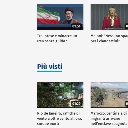
01:54
0
Tra intese e minacce un
Meloni: "Nessuno spa
Iran senza guida?
per i clandestini"
Più visti
01:29
0
Rio de Janeiro, raffiche di
Marocco, centinaia di
vento a oltre cento all'ora:
migranti arrivano
cinque morti
nell'enclave spagnola