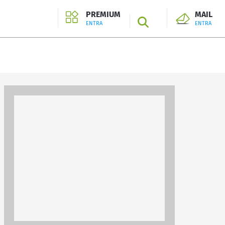
PREMIUM
MAIL
SEARCH
ENTRA
ENTRA
ENTRA