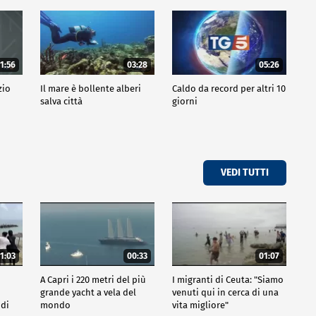
1:56
03:28
05:26
zio
Il mare è bollente alberi
Caldo da record per altri 10
salva città
giorni
VEDI TUTTI
1:03
00:33
01:07
A Capri i 220 metri del più
I migranti di Ceuta: "Siamo
grande yacht a vela del
venuti qui in cerca di una
 di
mondo
vita migliore"