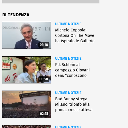
DI TENDENZA
ULTIME NOTIZIE
Michele Coppola:
Cortona On The Move
ha ispiralo le Gallerie
01:18
d'Italia
ULTIME NOTIZIE
Pd, Schlein al
campeggio Giovani
dem: "conoscono
00:58
priorità italiani"
ULTIME NOTIZIE
Bad Bunny strega
Milano: trionfo alla
prima, cresce attesa
02:25
per bis
ULTIME NOTIZIE