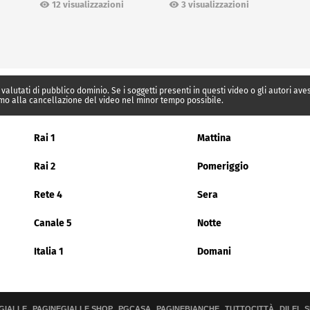
12 visualizzazioni
3 visualizzazioni
 valutati di pubblico dominio. Se i soggetti presenti in questi video o gli autori av
mo alla cancellazione del video nel minor tempo possibile.
Rai 1
Mattina
Rai 2
Pomeriggio
Rete 4
Sera
Canale 5
Notte
Italia 1
Domani
GIALLE
PAGINEGIALLE SHOP
PGCASA
PAGINEBIANCHE
TUTTOCITTÀ
DILEI
S