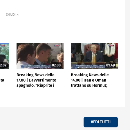
2:02
02:00
01:49
e
Breaking News delle
Breaking News delle
sta
17.00 | L'avvertimento
14.00 | Iran e Oman
spagnolo: "Riaprite i
trattano su Hormuz,
confini"
Trump escluso
VEDI TUTTI