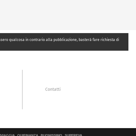
essero qualcosa in contrario alla pubblicazione, basterà fare richiesta di
Contatti
IVIAGGIA
QUIFINANZA
BUONISSIMO
SUPEREVA