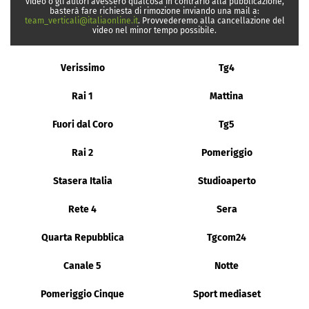
video o gli autori avessero qualcosa in contrario alla pubblicazione,
basterà fare richiesta di rimozione inviando una mail a:
team_verticali@italiaonline.it
. Provvederemo alla cancellazione del
video nel minor tempo possibile.
Verissimo
Tg4
Rai 1
Mattina
Fuori dal Coro
Tg5
Rai 2
Pomeriggio
Stasera Italia
Studioaperto
Rete 4
Sera
Quarta Repubblica
Tgcom24
Canale 5
Notte
Pomeriggio Cinque
Sport mediaset