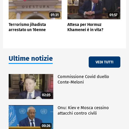
01:31
01:57
Terrorismo jihadista
Attesa per Hormuz
arrestato un 16enne
Khamenei è in vita?
Ultime notizie
VEDI TUTTI
Commissione Covid duello
Conte-Meloni
02:05
Onu: Kiev e Mosca cessino
attacchi contro civili
00:26