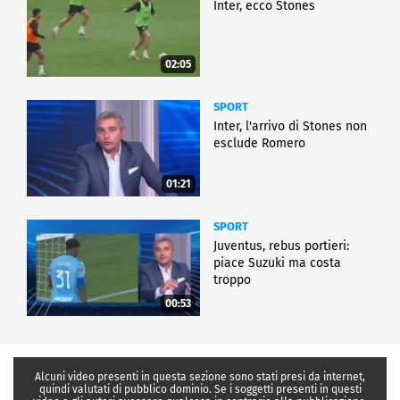
Inter, ecco Stones
02:05
SPORT
Inter, l'arrivo di Stones non
esclude Romero
01:21
SPORT
Juventus, rebus portieri:
piace Suzuki ma costa
troppo
00:53
Alcuni video presenti in questa sezione sono stati presi da internet,
quindi valutati di pubblico dominio. Se i soggetti presenti in questi