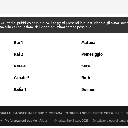
 valutati di pubblico dominio. Se i soggetti presenti in questi video o gli autori av
mo alla cancellazione del video nel minor tempo possibile.
Rai 1
Mattina
Rai 2
Pomeriggio
Rete 4
Sera
Canale 5
Notte
Italia 1
Domani
GIALLE
PAGINEGIALLE SHOP
PGCASA
PAGINEBIANCHE
TUTTOCITTÀ
DILEI
S
© Italiaonline S.p.A. 2026
Direzione e coordinamento 
cy
Preferenze sui cookie
Aiuto