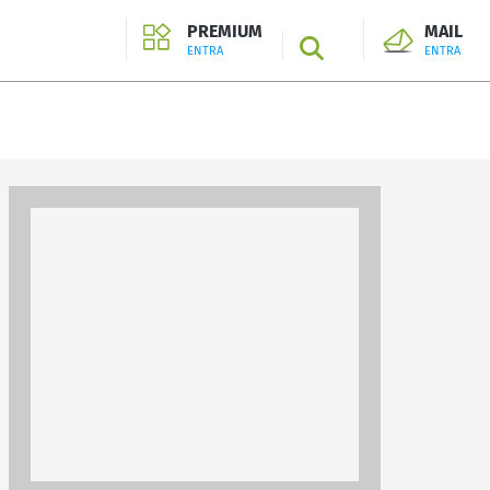
PREMIUM
MAIL
SEARCH
ENTRA
ENTRA
ENTRA