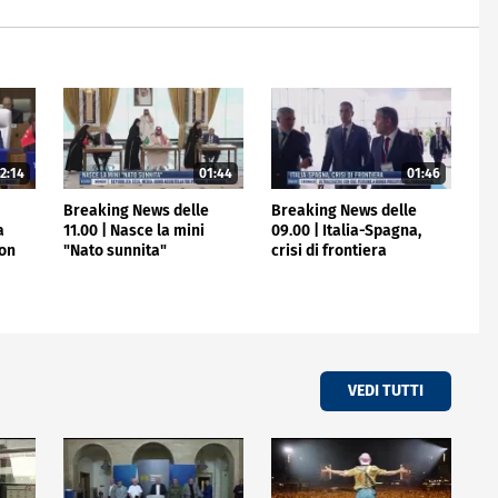
2:14
01:44
01:46
e
Breaking News delle
Breaking News delle
a
11.00 | Nasce la mini
09.00 | Italia-Spagna,
non
"Nato sunnita"
crisi di frontiera
VEDI TUTTI