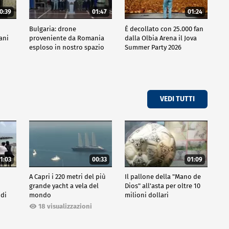
0:39
01:47
01:24
Bulgaria: drone
É decollato con 25.000 fan
iani
proveniente da Romania
dalla Olbia Arena il Jova
esploso in nostro spazio
Summer Party 2026
aereo
VEDI TUTTI
1:03
00:33
01:09
A Capri i 220 metri del più
Il pallone della "Mano de
grande yacht a vela del
Dios" all'asta per oltre 10
 di
mondo
milioni dollari
18 visualizzazioni