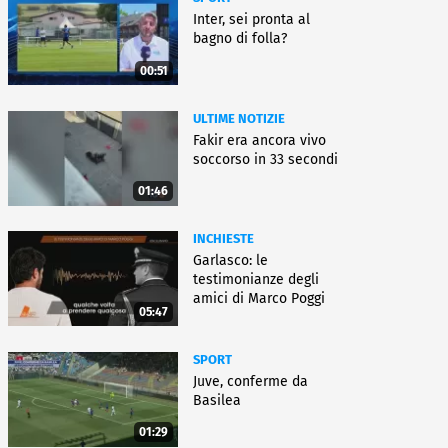
Inter, sei pronta al
bagno di folla?
00:51
ULTIME NOTIZIE
Fakir era ancora vivo
soccorso in 33 secondi
01:46
INCHIESTE
Garlasco: le
testimonianze degli
amici di Marco Poggi
05:47
SPORT
Juve, conferme da
Basilea
01:29