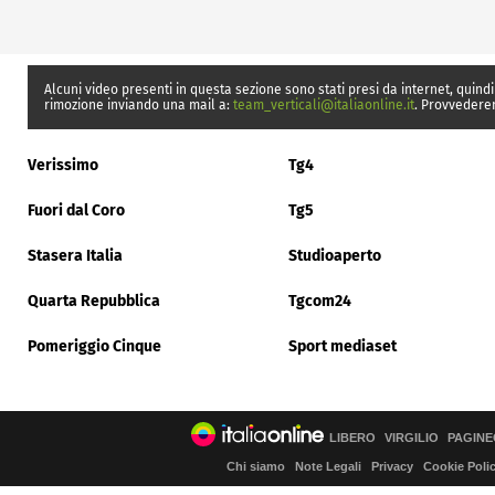
Alcuni video presenti in questa sezione sono stati presi da internet, quindi
rimozione inviando una mail a:
team_verticali@italiaonline.it
. Provvedere
Verissimo
Tg4
Fuori dal Coro
Tg5
Stasera Italia
Studioaperto
Quarta Repubblica
Tgcom24
Pomeriggio Cinque
Sport mediaset
LIBERO
VIRGILIO
PAGINE
Chi siamo
Note Legali
Privacy
Cookie Poli