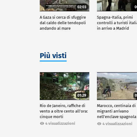
02:03
0
A Gaza si cerca di sfuggire
Spagna-Italia, primi
dal caldo delle tendopoli
controlli a turisti ital
andando al mare
in arrivo a Madrid
Più visti
01:29
0
Rio de Janeiro, raffiche di
Marocco, centinaia di
vento a oltre cento all'ora:
migranti arrivano
cinque morti
nell'enclave spagnola
Ceuta
4 visualizzazioni
4 visualizzazioni