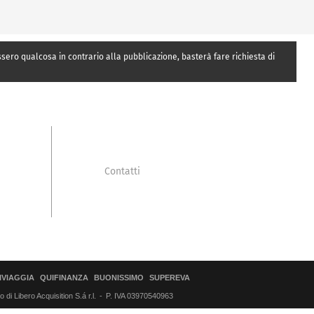
essero qualcosa in contrario alla pubblicazione, basterà fare richiesta di
Contatti
IVIAGGIA
QUIFINANZA
BUONISSIMO
SUPEREVA
di Libero Acquisition S.á r.l.
P. IVA 03970540963