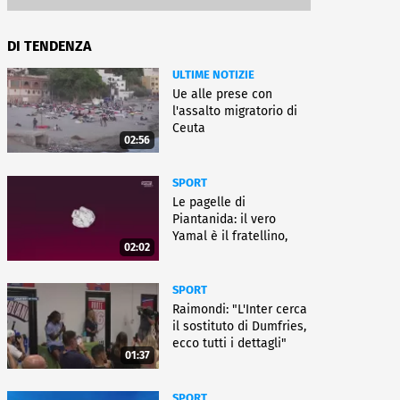
DI TENDENZA
ULTIME NOTIZIE
Ue alle prese con
l'assalto migratorio di
Ceuta
02:56
SPORT
Le pagelle di
Piantanida: il vero
Yamal è il fratellino,
02:02
Paredes cambia sport
SPORT
Raimondi: "L'Inter cerca
il sostituto di Dumfries,
ecco tutti i dettagli"
01:37
SPORT