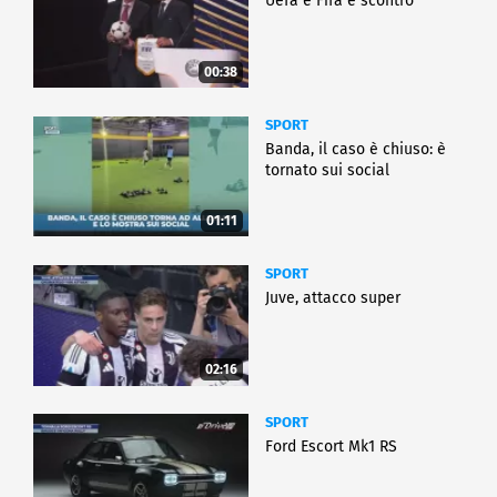
Uefa e Fifa è scontro
00:38
SPORT
Banda, il caso è chiuso: è
tornato sui social
01:11
SPORT
Juve, attacco super
02:16
SPORT
Ford Escort Mk1 RS