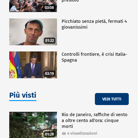
03:08
Picchiato senza pietà, fermati 4
giovanissimi
01:22
Controlli frontiere, è crisi Italia-
Spagna
03:19
Più visti
VEDI TUTTI
Rio de Janeiro, raffiche di vento
a oltre cento all'ora: cinque
morti
4 visualizzazioni
01:29