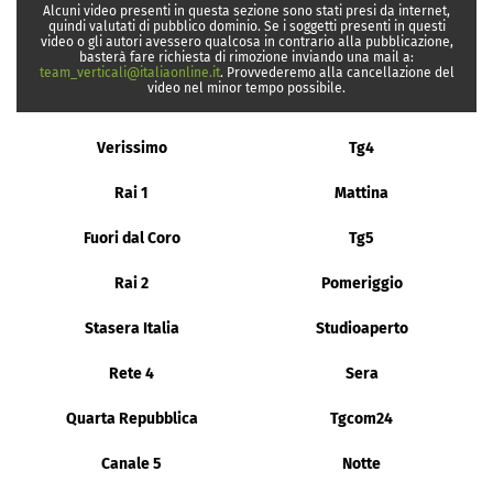
Alcuni video presenti in questa sezione sono stati presi da internet,
quindi valutati di pubblico dominio. Se i soggetti presenti in questi
video o gli autori avessero qualcosa in contrario alla pubblicazione,
basterà fare richiesta di rimozione inviando una mail a:
team_verticali@italiaonline.it
. Provvederemo alla cancellazione del
video nel minor tempo possibile.
Verissimo
Tg4
Rai 1
Mattina
Fuori dal Coro
Tg5
Rai 2
Pomeriggio
Stasera Italia
Studioaperto
Rete 4
Sera
Quarta Repubblica
Tgcom24
Canale 5
Notte