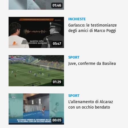
01:46
INCHIESTE
Garlasco: le testimonianze
degli amici di Marco Poggi
05:47
SPORT
Juve, conferme da Basilea
01:29
SPORT
L'allenamento di Alcaraz
con un occhio bendato
00:05