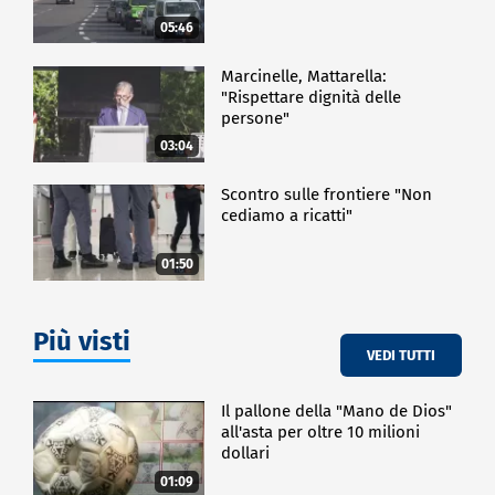
05:46
Marcinelle, Mattarella:
"Rispettare dignità delle
persone"
03:04
Scontro sulle frontiere "Non
cediamo a ricatti"
01:50
Più visti
VEDI TUTTI
Il pallone della "Mano de Dios"
all'asta per oltre 10 milioni
dollari
01:09