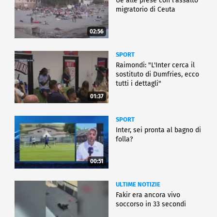
Ue alle prese con l'assalto
migratorio di Ceuta
02:56
SPORT
Raimondi: "L'Inter cerca il
sostituto di Dumfries, ecco
tutti i dettagli"
01:37
SPORT
Inter, sei pronta al bagno di
folla?
00:51
ULTIME NOTIZIE
Fakir era ancora vivo
soccorso in 33 secondi