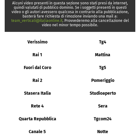
Alcuni video presenti in questa sezione sono stati presi da internet,
quindi valutati di pubblico dominio. Se i soggetti presenti in questi
video o gli autori avessero qualcosa in contrario alla pubblicazione,
basterà fare richiesta di rimozione inviando una mail a:
team_verticali@italiaonline.it
. Provvederemo alla cancellazione del
video nel minor tempo possibile.
Verissimo
Tg4
Rai 1
Mattina
Fuori dal Coro
Tg5
Rai 2
Pomeriggio
Stasera Italia
Studioaperto
Rete 4
Sera
Quarta Repubblica
Tgcom24
Canale 5
Notte