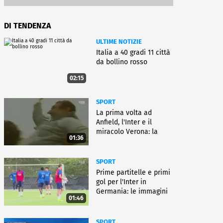
DI TENDENZA
ULTIME NOTIZIE
Italia a 40 gradi 11 città
da bollino rosso
02:15
SPORT
La prima volta ad
Anfield, l'Inter e il
miracolo Verona: la
01:36
carriera di Bagnoli
SPORT
Prime partitelle e primi
gol per l'Inter in
Germania: le immagini
01:46
SPORT