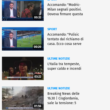
Accomando: "Modric-
Milan segnali positivi.
Doveva firmare questa
00:32
settimana, ma..."
SPORT
Accomando: "Pulisic
tentato dal richiamo di
casa. Ecco cosa serve
00:20
per partire"
ULTIME NOTIZIE
L'Italia tra tempeste,
super caldo e incendi
03:22
ULTIME NOTIZIE
Breaking News delle
16.30 | Cisgiordania,
sale la tensione: 5
01:56
vittime