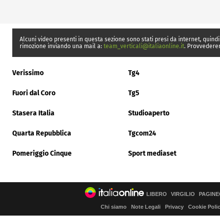
Alcuni video presenti in questa sezione sono stati presi da internet, quindi
rimozione inviando una mail a:
team_verticali@italiaonline.it
. Provvedere
Verissimo
Tg4
Fuori dal Coro
Tg5
Stasera Italia
Studioaperto
Quarta Repubblica
Tgcom24
Pomeriggio Cinque
Sport mediaset
LIBERO
VIRGILIO
PAGINE
Chi siamo
Note Legali
Privacy
Cookie Poli