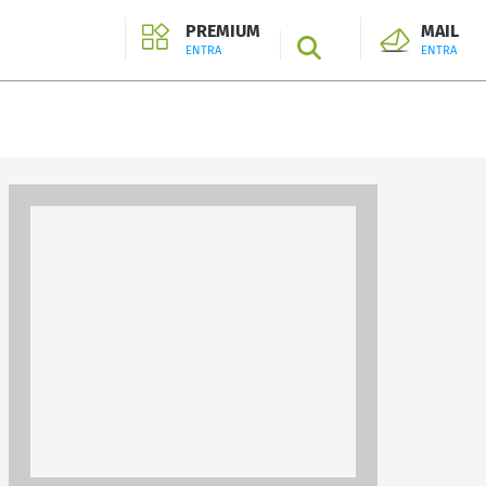
PREMIUM
MAIL
SEARCH
ENTRA
ENTRA
ENTRA