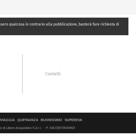
essero qualcosa in contrario alla pubblicazione, basterà fare richiesta di
Contatti
IVIAGGIA
QUIFINANZA
BUONISSIMO
SUPEREVA
di Libero Acquisition S.á r.l.
P. IVA 03970540963