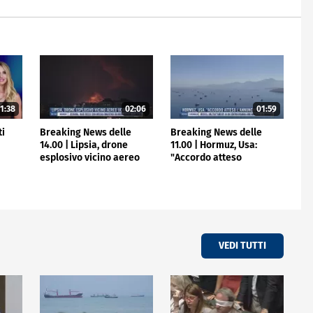
1:38
02:06
01:59
ti
Breaking News delle
Breaking News delle
14.00 | Lipsia, drone
11.00 | Hormuz, Usa:
esplosivo vicino aereo
"Accordo atteso
ucraino
l'annuncio"
VEDI TUTTI