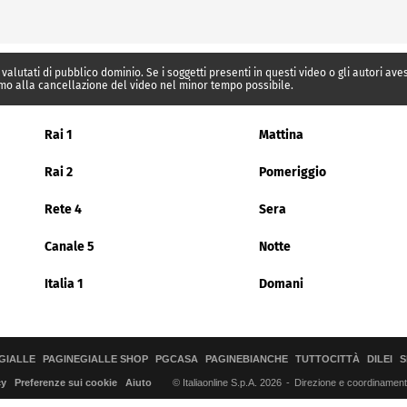
 valutati di pubblico dominio. Se i soggetti presenti in questi video o gli autori av
mo alla cancellazione del video nel minor tempo possibile.
Rai 1
Mattina
Rai 2
Pomeriggio
Rete 4
Sera
Canale 5
Notte
Italia 1
Domani
GIALLE
PAGINEGIALLE SHOP
PGCASA
PAGINEBIANCHE
TUTTOCITTÀ
DILEI
S
© Italiaonline S.p.A. 2026
Direzione e coordinamento 
cy
Preferenze sui cookie
Aiuto