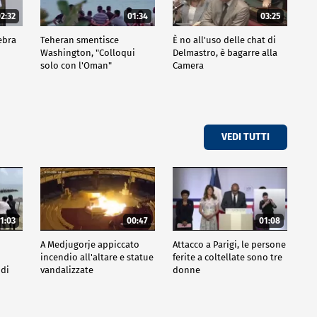
2:32
01:34
03:25
ebra
Teheran smentisce
È no all'uso delle chat di
Washington, "Colloqui
Delmastro, è bagarre alla
solo con l'Oman"
Camera
VEDI TUTTI
1:03
00:47
01:08
A Medjugorje appiccato
Attacco a Parigi, le persone
incendio all'altare e statue
ferite a coltellate sono tre
 di
vandalizzate
donne