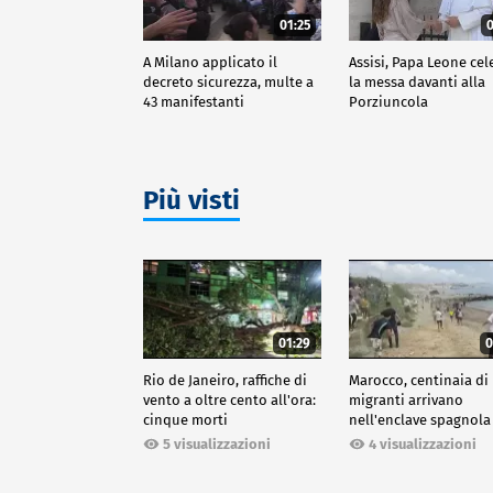
01:25
0
A Milano applicato il
Assisi, Papa Leone cel
decreto sicurezza, multe a
la messa davanti alla
43 manifestanti
Porziuncola
Più visti
01:29
0
Rio de Janeiro, raffiche di
Marocco, centinaia di
vento a oltre cento all'ora:
migranti arrivano
cinque morti
nell'enclave spagnola
Ceuta
5 visualizzazioni
4 visualizzazioni