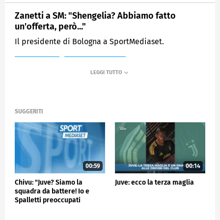
Zanetti a SM: "Shengelia? Abbiamo fatto
un'offerta, però..."
Il presidente di Bologna a SportMediaset.
MEDIASET
SPORTMEDIASET
SUGGERITI
00:59
00:14
Chivu: "Juve? Siamo la
Juve: ecco la terza maglia
squadra da battere! Io e
Spalletti preoccupati
perché…"