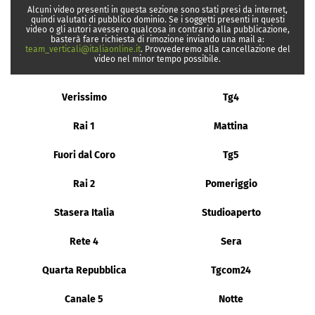
Alcuni video presenti in questa sezione sono stati presi da internet,
quindi valutati di pubblico dominio. Se i soggetti presenti in questi
video o gli autori avessero qualcosa in contrario alla pubblicazione,
basterà fare richiesta di rimozione inviando una mail a:
team_verticali@italiaonline.it
. Provvederemo alla cancellazione del
video nel minor tempo possibile.
Verissimo
Tg4
Rai 1
Mattina
Fuori dal Coro
Tg5
Rai 2
Pomeriggio
Stasera Italia
Studioaperto
Rete 4
Sera
Quarta Repubblica
Tgcom24
Canale 5
Notte