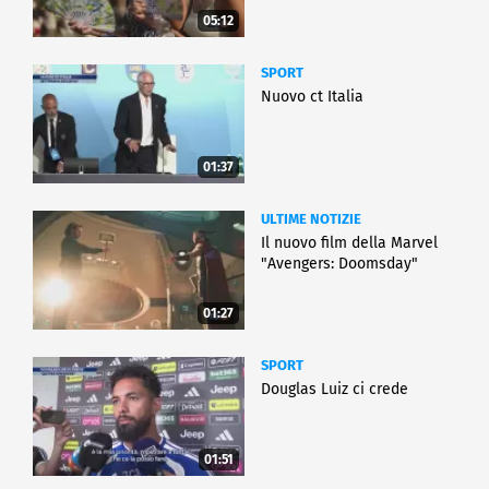
05:12
SPORT
Nuovo ct Italia
01:37
ULTIME NOTIZIE
Il nuovo film della Marvel
"Avengers: Doomsday"
01:27
SPORT
Douglas Luiz ci crede
01:51