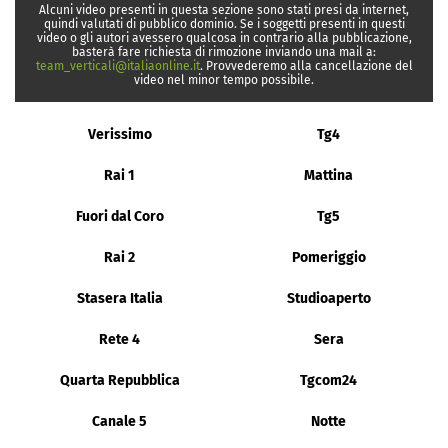
Alcuni video presenti in questa sezione sono stati presi da internet,
quindi valutati di pubblico dominio. Se i soggetti presenti in questi
video o gli autori avessero qualcosa in contrario alla pubblicazione,
basterà fare richiesta di rimozione inviando una mail a:
team_verticali@italiaonline.it
. Provvederemo alla cancellazione del
video nel minor tempo possibile.
Verissimo
Tg4
Rai 1
Mattina
Fuori dal Coro
Tg5
Rai 2
Pomeriggio
Stasera Italia
Studioaperto
Rete 4
Sera
Quarta Repubblica
Tgcom24
Canale 5
Notte