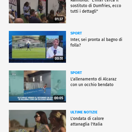
Raimondi: "L'Inter cerca il
sostituto di Dumfries, ecco
tutti i dettagli"
01:37
SPORT
Inter, sei pronta al bagno di
folla?
00:51
SPORT
L'allenamento di Alcaraz
con un occhio bendato
00:05
ULTIME NOTIZIE
L'ondata di calore
attanaglia l'Italia