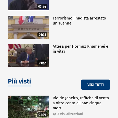
03:44
Terrorismo jihadista arrestato
un 16enne
01:31
Attesa per Hormuz Khamenei è
in vita?
01:57
Più visti
VEDI TUTTI
Rio de Janeiro, raffiche di vento
a oltre cento all'ora: cinque
morti
3 visualizzazioni
01:29