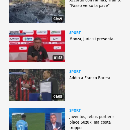
Accordo con Hamas, Trump:
"Passo verso la pace"
03:49
SPORT
Monza, Juric si presenta
01:52
SPORT
Addio a Franco Baresi
01:08
SPORT
Juventus, rebus portieri:
piace Suzuki ma costa
troppo