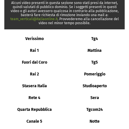
Alcuni video presenti in questa sezione sono stati presi da internet,
quindi valutati di pubblico dominio. Se i soggetti presenti in questi
video o gli autori avessero qualcosa in contrario alla pubblicazione,
basterà fare richiesta di rimozione inviando una mail a:
team_verticali@italiaonline.it
. Provvederemo alla cancellazione del
video nel minor tempo possibile.
Verissimo
Tg4
Rai 1
Mattina
Fuori dal Coro
Tg5
Rai 2
Pomeriggio
Stasera Italia
Studioaperto
Rete 4
Sera
Quarta Repubblica
Tgcom24
Canale 5
Notte