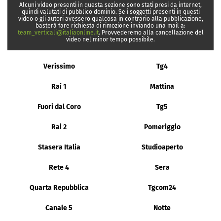
Alcuni video presenti in questa sezione sono stati presi da internet,
quindi valutati di pubblico dominio. Se i soggetti presenti in questi
video o gli autori avessero qualcosa in contrario alla pubblicazione,
basterà fare richiesta di rimozione inviando una mail a:
team_verticali@italiaonline.it
. Provvederemo alla cancellazione del
video nel minor tempo possibile.
Verissimo
Tg4
Rai 1
Mattina
Fuori dal Coro
Tg5
Rai 2
Pomeriggio
Stasera Italia
Studioaperto
Rete 4
Sera
Quarta Repubblica
Tgcom24
Canale 5
Notte