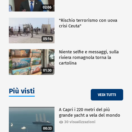
02:06
"Rischio terrorismo con uova
crisi Ceuta"
05:14
Niente selfie e messaggi, sulla
riviera romagnola torna la
cartolina
01:30
Più visti
VEDI TUTTI
A Capri i 220 metri del più
grande yacht a vela del mondo
30 visualizzazioni
00:33