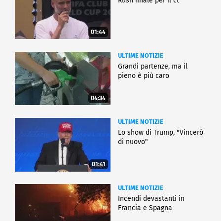
Rush finale per il ct
01:44
ULTIME NOTIZIE
Grandi partenze, ma il
pieno è più caro
04:34
ULTIME NOTIZIE
Lo show di Trump, "Vincerò
di nuovo"
01:41
ULTIME NOTIZIE
Incendi devastanti in
Francia e Spagna