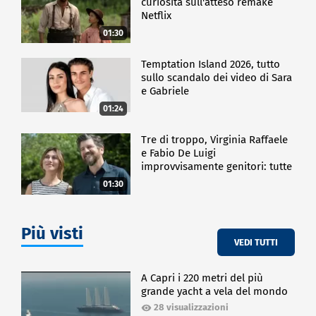
curiosità sull'atteso remake
Netflix
01:30
Temptation Island 2026, tutto
sullo scandalo dei video di Sara
e Gabriele
01:24
Tre di troppo, Virginia Raffaele
e Fabio De Luigi
improvvisamente genitori: tutte
le curiosità sulla commedia
01:30
Più visti
VEDI TUTTI
A Capri i 220 metri del più
grande yacht a vela del mondo
28 visualizzazioni