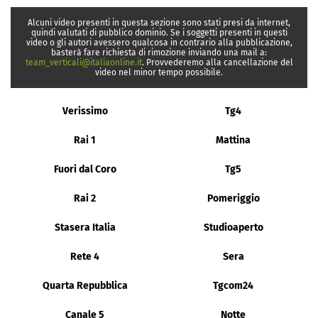
Alcuni video presenti in questa sezione sono stati presi da internet,
quindi valutati di pubblico dominio. Se i soggetti presenti in questi
video o gli autori avessero qualcosa in contrario alla pubblicazione,
basterà fare richiesta di rimozione inviando una mail a:
team_verticali@italiaonline.it
. Provvederemo alla cancellazione del
video nel minor tempo possibile.
Verissimo
Tg4
Rai 1
Mattina
Fuori dal Coro
Tg5
Rai 2
Pomeriggio
Stasera Italia
Studioaperto
Rete 4
Sera
Quarta Repubblica
Tgcom24
Canale 5
Notte