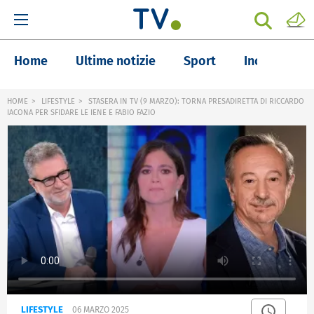
Home
Ultime notizie
Sport
Inchieste
HOME
LIFESTYLE
STASERA IN TV (9 MARZO): TORNA PRESADIRETTA DI RICCARDO
IACONA PER SFIDARE LE IENE E FABIO FAZIO
LIFESTYLE
06 MARZO 2025