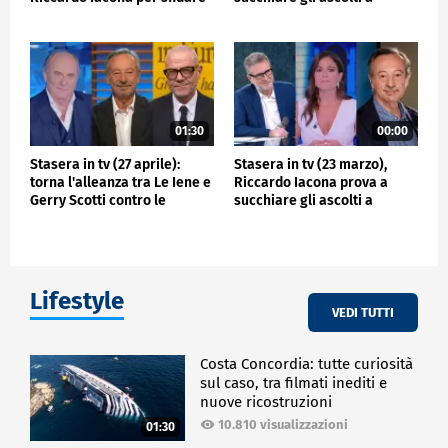
Le Iene e Fabio Fazio
Veronica Gentili: la sfida con
Fazio
01:30
00:00
Stasera in tv (27 aprile):
Stasera in tv (23 marzo),
torna l'alleanza tra Le Iene e
Riccardo Iacona prova a
Gerry Scotti contro le
succhiare gli ascolti a
inchieste di Riccardo Iacona
Veronica Gentili: la sfida
Lifestyle
VEDI TUTTI
Costa Concordia: tutte curiosità
sul caso, tra filmati inediti e
nuove ricostruzioni
10.810 visualizzazioni
01:30