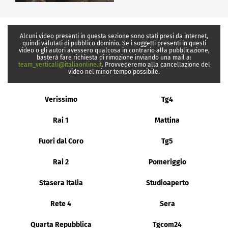
Alcuni video presenti in questa sezione sono stati presi da internet,
quindi valutati di pubblico dominio. Se i soggetti presenti in questi
video o gli autori avessero qualcosa in contrario alla pubblicazione,
basterà fare richiesta di rimozione inviando una mail a:
team_verticali@italiaonline.it
. Provvederemo alla cancellazione del
video nel minor tempo possibile.
Verissimo
Tg4
Rai 1
Mattina
Fuori dal Coro
Tg5
Rai 2
Pomeriggio
Stasera Italia
Studioaperto
Rete 4
Sera
Quarta Repubblica
Tgcom24