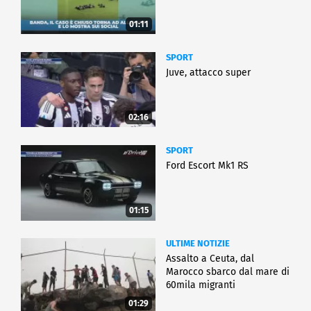
01:11
SPORT
Juve, attacco super
02:16
SPORT
Ford Escort Mk1 RS
01:15
ULTIME NOTIZIE
Assalto a Ceuta, dal
Marocco sbarco dal mare di
60mila migranti
01:29