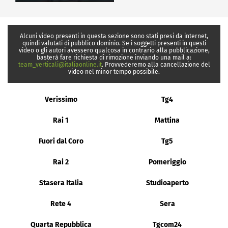
Alcuni video presenti in questa sezione sono stati presi da internet,
quindi valutati di pubblico dominio. Se i soggetti presenti in questi
video o gli autori avessero qualcosa in contrario alla pubblicazione,
basterà fare richiesta di rimozione inviando una mail a:
team_verticali@italiaonline.it
. Provvederemo alla cancellazione del
video nel minor tempo possibile.
Verissimo
Tg4
Rai 1
Mattina
Fuori dal Coro
Tg5
Rai 2
Pomeriggio
Stasera Italia
Studioaperto
Rete 4
Sera
Quarta Repubblica
Tgcom24