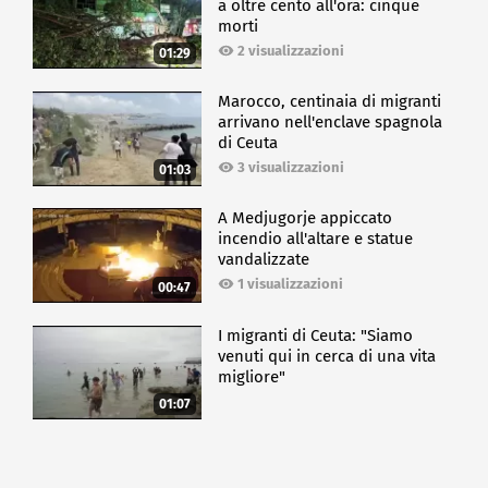
a oltre cento all'ora: cinque
morti
2 visualizzazioni
01:29
Marocco, centinaia di migranti
arrivano nell'enclave spagnola
di Ceuta
3 visualizzazioni
01:03
A Medjugorje appiccato
incendio all'altare e statue
vandalizzate
1 visualizzazioni
00:47
I migranti di Ceuta: "Siamo
venuti qui in cerca di una vita
migliore"
01:07