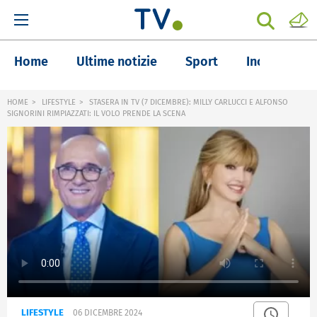
Home
Ultime notizie
Sport
Inchieste
HOME
LIFESTYLE
STASERA IN TV (7 DICEMBRE): MILLY CARLUCCI E ALFONSO
SIGNORINI RIMPIAZZATI: IL VOLO PRENDE LA SCENA
LIFESTYLE
06 DICEMBRE 2024