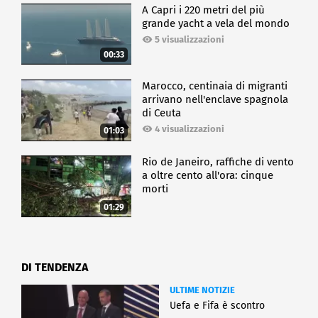
A Capri i 220 metri del più
grande yacht a vela del mondo
5 visualizzazioni
00:33
Marocco, centinaia di migranti
arrivano nell'enclave spagnola
di Ceuta
4 visualizzazioni
01:03
Rio de Janeiro, raffiche di vento
a oltre cento all'ora: cinque
morti
01:29
DI TENDENZA
ULTIME NOTIZIE
Uefa e Fifa è scontro