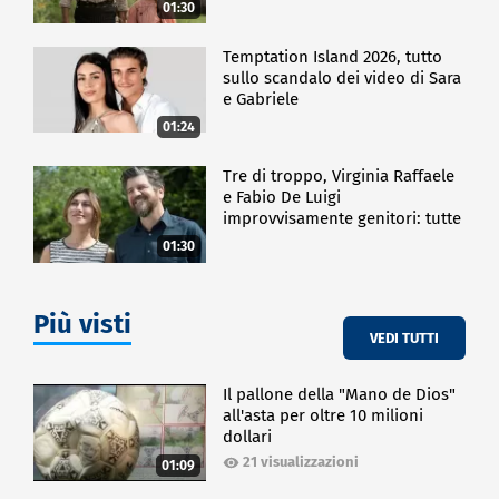
01:30
Temptation Island 2026, tutto
sullo scandalo dei video di Sara
e Gabriele
01:24
Tre di troppo, Virginia Raffaele
e Fabio De Luigi
improvvisamente genitori: tutte
le curiosità sulla commedia
01:30
Più visti
VEDI TUTTI
Il pallone della "Mano de Dios"
all'asta per oltre 10 milioni
dollari
21 visualizzazioni
01:09