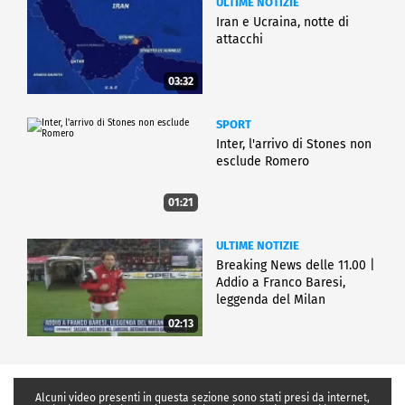
ULTIME NOTIZIE
Iran e Ucraina, notte di
attacchi
03:32
SPORT
Inter, l'arrivo di Stones non
esclude Romero
01:21
ULTIME NOTIZIE
Breaking News delle 11.00 |
Addio a Franco Baresi,
leggenda del Milan
02:13
Alcuni video presenti in questa sezione sono stati presi da internet,