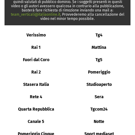
quindi valutati di pubblico dominio. Se i soggetti presenti in questi
video o gli autori avessero qualcosa in contrario alla pubblicazione,
basterà fare richiesta di rimozione inviando una mail a:
team_verticali@italiaonline.it
. Provvederemo alla cancellazione del
video nel minor tempo possibile.
Verissimo
Tg4
Rai 1
Mattina
Fuori dal Coro
Tg5
Rai 2
Pomeriggio
Stasera Italia
Studioaperto
Rete 4
Sera
Quarta Repubblica
Tgcom24
Canale 5
Notte
Pomeriggio Cinque
Sport mediaset