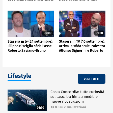
Kidman
Vespa
00:00
01:30
Stasera in tv (24 settembre):
Stasera in TV (16 settembre):
Filippo Bisciglia sfida l'asse
arriva la sfida "culturale" tra
Roberto Saviano-Bruno
Alfonso Signorini e Roberto
Vespa
Saviano
Lifestyle
VEDI TUTTI
Costa Concordia: tutte curiosità
sul caso, tra filmati inediti e
nuove ricostruzioni
8.326 visualizzazioni
01:30