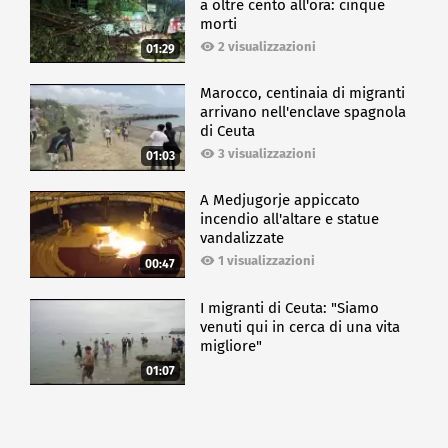
a oltre cento all'ora: cinque
morti
2 visualizzazioni
01:29
Marocco, centinaia di migranti
arrivano nell'enclave spagnola
di Ceuta
3 visualizzazioni
01:03
A Medjugorje appiccato
incendio all'altare e statue
vandalizzate
1 visualizzazioni
00:47
I migranti di Ceuta: "Siamo
venuti qui in cerca di una vita
migliore"
01:07