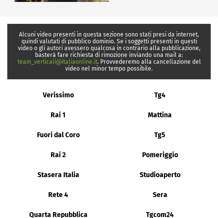
Alcuni video presenti in questa sezione sono stati presi da internet,
quindi valutati di pubblico dominio. Se i soggetti presenti in questi
video o gli autori avessero qualcosa in contrario alla pubblicazione,
basterà fare richiesta di rimozione inviando una mail a:
team_verticali@italiaonline.it
. Provvederemo alla cancellazione del
video nel minor tempo possibile.
Verissimo
Tg4
Rai 1
Mattina
Fuori dal Coro
Tg5
Rai 2
Pomeriggio
Stasera Italia
Studioaperto
Rete 4
Sera
Quarta Repubblica
Tgcom24