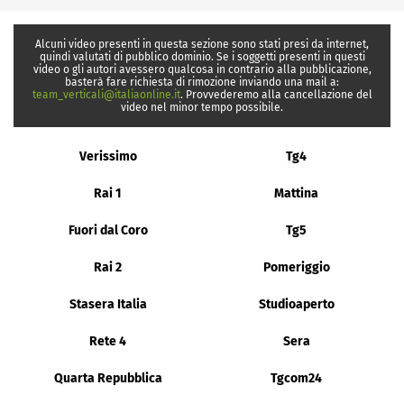
Alcuni video presenti in questa sezione sono stati presi da internet,
quindi valutati di pubblico dominio. Se i soggetti presenti in questi
video o gli autori avessero qualcosa in contrario alla pubblicazione,
basterà fare richiesta di rimozione inviando una mail a:
team_verticali@italiaonline.it
. Provvederemo alla cancellazione del
video nel minor tempo possibile.
Verissimo
Tg4
Rai 1
Mattina
Fuori dal Coro
Tg5
Rai 2
Pomeriggio
Stasera Italia
Studioaperto
Rete 4
Sera
Quarta Repubblica
Tgcom24