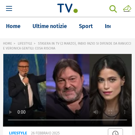
Home
Ultime notizie
Sport
Inchieste
HOME
LIFESTYLE
STASERA IN TV (2 MARZO), FABIO FAZIO SI DIFENDE DA RANUCCI
E VERONICA GENTILI: COSA RISCHIA
LIFESTYLE
26 FEBBRAIO 2025