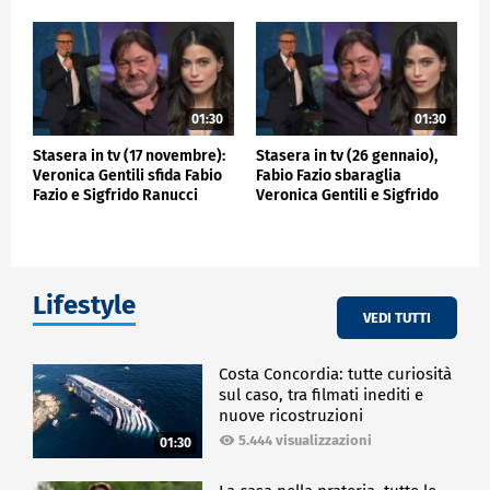
01:30
01:30
Stasera in tv (17 novembre):
Stasera in tv (26 gennaio),
Veronica Gentili sfida Fabio
Fabio Fazio sbaraglia
Fazio e Sigfrido Ranucci
Veronica Gentili e Sigfrido
Ranucci
Lifestyle
VEDI TUTTI
Costa Concordia: tutte curiosità
sul caso, tra filmati inediti e
nuove ricostruzioni
5.444 visualizzazioni
01:30