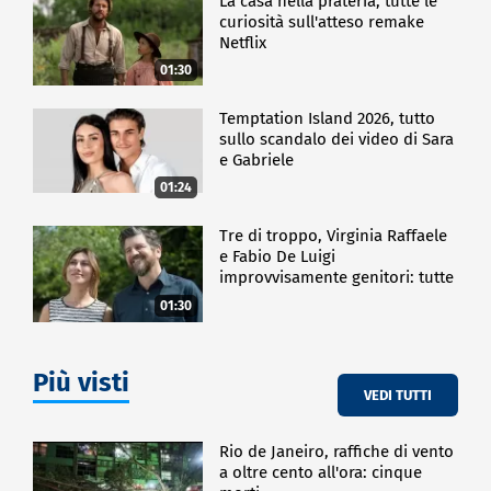
La casa nella prateria, tutte le
curiosità sull'atteso remake
Netflix
01:30
Temptation Island 2026, tutto
sullo scandalo dei video di Sara
e Gabriele
01:24
Tre di troppo, Virginia Raffaele
e Fabio De Luigi
improvvisamente genitori: tutte
le curiosità sulla commedia
01:30
Più visti
VEDI TUTTI
Rio de Janeiro, raffiche di vento
a oltre cento all'ora: cinque