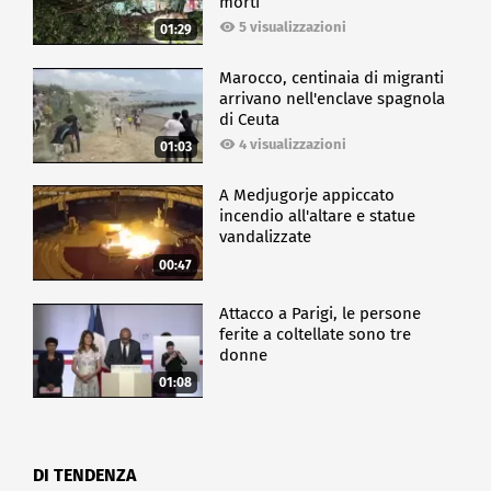
morti
5 visualizzazioni
01:29
Marocco, centinaia di migranti
arrivano nell'enclave spagnola
di Ceuta
4 visualizzazioni
01:03
A Medjugorje appiccato
incendio all'altare e statue
vandalizzate
00:47
Attacco a Parigi, le persone
ferite a coltellate sono tre
donne
01:08
DI TENDENZA