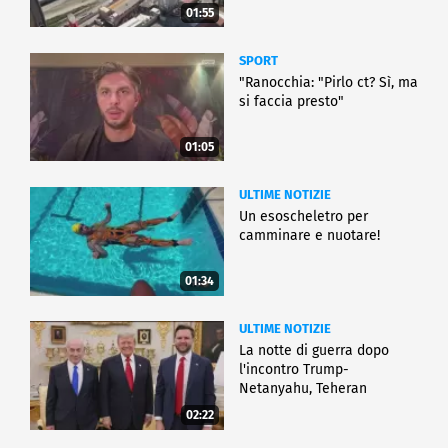
01:55
SPORT
"Ranocchia: "Pirlo ct? Sì, ma
si faccia presto"
01:05
ULTIME NOTIZIE
Un esoscheletro per
camminare e nuotare!
01:34
ULTIME NOTIZIE
La notte di guerra dopo
l'incontro Trump-
Netanyahu, Teheran
all'attacco
02:22