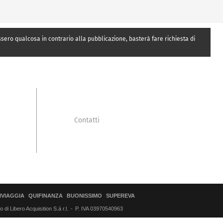
essero qualcosa in contrario alla pubblicazione, basterà fare richiesta di
Contatti
IVIAGGIA
QUIFINANZA
BUONISSIMO
SUPEREVA
di Libero Acquisition S.á r.l.
P. IVA 03970540963