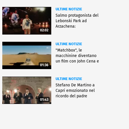
ULTIME NOTIZIE
Salmo protagonista del
Lebonski Park ad
Arzachena:
02:02
"Un'emozione"
ULTIME NOTIZIE
"Matchbox", le
macchinine diventano
un film con John Cena e
01:36
Jessica Biel
ULTIME NOTIZIE
Stefano De Martino a
Capri emozionato nel
ricordo del padre
01:43