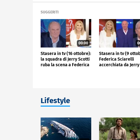
SUGGERITI
00:00
0
Stasera in tv (16 ottobre):
Stasera in tv (9 otto
la squadra di Jerry Scotti
Federica Sciarelli
ruba la scena a Federica
accerchiata da Jerry
Sciarelli
Scotti e Mario Giord
Lifestyle