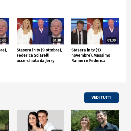
0:00
01:30
01:30
bre),
Stasera in tv (9 ottobre),
Stasera in tv (13
Federica Sciarelli
novembre): Massimo
accerchiata da Jerry
Ranieri e Federica
ano
Scotti e Mario Giordano
Sciarelli contro Gerry
Scotti
VEDI TUTTI