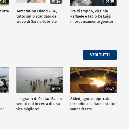
1:30
01:24
01:30
 tutte
Temptation Island 2026,
Tre di troppo, Virginia
o
tutto sullo scandalo dei
Raffaele e Fabio De Luigi
video di Sara e Gabriele
improvvisamente genitori:
tutte le curiosità sulla
commedia
VEDI TUTTI
1:03
01:07
00:47
I migranti di Ceuta: "Siamo
A Medjugorje appiccato
venuti qui in cerca di una
incendio all'altare e statue
 di
vita migliore"
vandalizzate