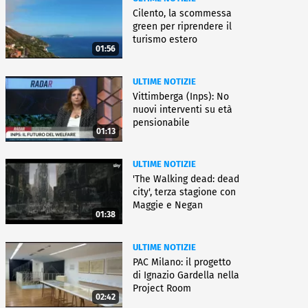
Cilento, la scommessa
green per riprendere il
turismo estero
01:56
ULTIME NOTIZIE
Vittimberga (Inps): No
nuovi interventi su età
pensionabile
01:13
ULTIME NOTIZIE
'The Walking dead: dead
city', terza stagione con
Maggie e Negan
01:38
ULTIME NOTIZIE
PAC Milano: il progetto
di Ignazio Gardella nella
Project Room
02:42