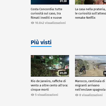
01:30
0
Costa Concordia: tutte
La casa nella prateria,
curiosità sul caso, tra
le curiosità sull'attes
filmati inediti e nuove
remake Netflix
ricostruzioni
10.842 visualizzazioni
Più visti
01:29
0
Rio de Janeiro, raffiche di
Marocco, centinaia di
vento a oltre cento all'ora:
migranti arrivano
cinque morti
nell'enclave spagnola
Ceuta
5 visualizzazioni
8 visualizzazioni