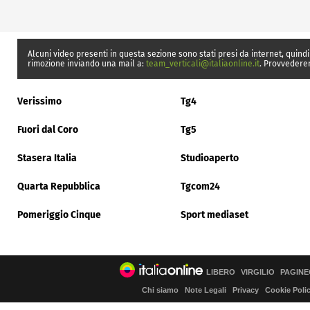
Alcuni video presenti in questa sezione sono stati presi da internet, quindi
rimozione inviando una mail a:
team_verticali@italiaonline.it
. Provvedere
Verissimo
Tg4
Fuori dal Coro
Tg5
Stasera Italia
Studioaperto
Quarta Repubblica
Tgcom24
Pomeriggio Cinque
Sport mediaset
LIBERO
VIRGILIO
PAGINE
Chi siamo
Note Legali
Privacy
Cookie Poli