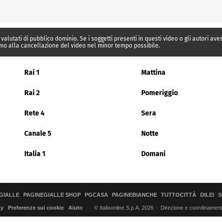
 valutati di pubblico dominio. Se i soggetti presenti in questi video o gli autori av
mo alla cancellazione del video nel minor tempo possibile.
Rai 1
Mattina
Rai 2
Pomeriggio
Rete 4
Sera
Canale 5
Notte
Italia 1
Domani
GIALLE
PAGINEGIALLE SHOP
PGCASA
PAGINEBIANCHE
TUTTOCITTÀ
DILEI
S
© Italiaonline S.p.A. 2026
Direzione e coordinamento 
cy
Preferenze sui cookie
Aiuto