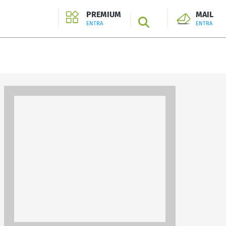
PREMIUM
MAIL
SEARCH
ENTRA
ENTRA
ENTRA