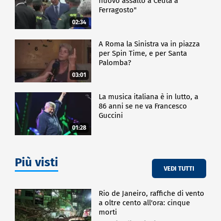
nuovo assalto a Ceuta a
Ferragosto"
02:34
A Roma la Sinistra va in piazza
per Spin Time, e per Santa
Palomba?
03:01
La musica italiana è in lutto, a
86 anni se ne va Francesco
Guccini
01:28
Più visti
VEDI TUTTI
Rio de Janeiro, raffiche di vento
a oltre cento all'ora: cinque
morti