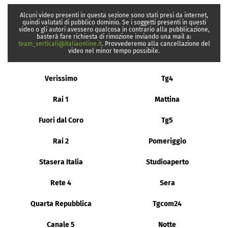
Alcuni video presenti in questa sezione sono stati presi da internet,
quindi valutati di pubblico dominio. Se i soggetti presenti in questi
video o gli autori avessero qualcosa in contrario alla pubblicazione,
basterà fare richiesta di rimozione inviando una mail a:
team_verticali@italiaonline.it
. Provvederemo alla cancellazione del
video nel minor tempo possibile.
Verissimo
Tg4
Rai 1
Mattina
Fuori dal Coro
Tg5
Rai 2
Pomeriggio
Stasera Italia
Studioaperto
Rete 4
Sera
Quarta Repubblica
Tgcom24
Canale 5
Notte