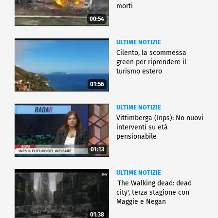
morti
00:54
ULTIME NOTIZIE
Cilento, la scommessa
green per riprendere il
turismo estero
01:56
ULTIME NOTIZIE
Vittimberga (Inps): No nuovi
interventi su età
pensionabile
01:13
ULTIME NOTIZIE
'The Walking dead: dead
city', terza stagione con
Maggie e Negan
01:38